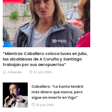
“Mientras Caballero coloca luces en julio,
las alcaldesas de A Coruña y Santiago
trabajan por sus aeropuertos”
Posted
Author
A Buendia
31 julio 2026
on
Caballero: “La Xunta tendrá
más dinero que nunca, pero
sigue sin invertir en Vigo”
Posted
30 julio 2026
on