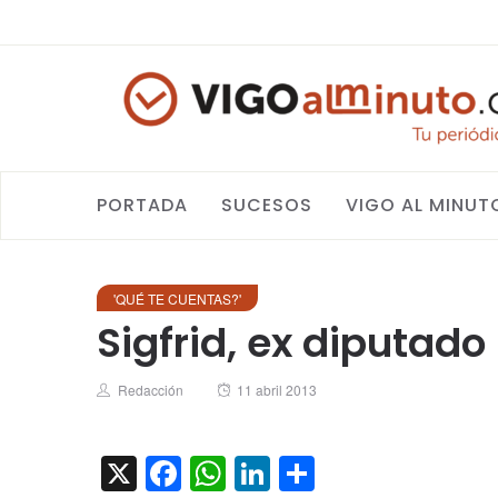
PORTADA
SUCESOS
VIGO AL MINUT
'QUÉ TE CUENTAS?'
Sigfrid, ex diputado 
Author
Posted
Redacción
11 abril 2013
on
X
Facebook
WhatsApp
LinkedIn
Compartir