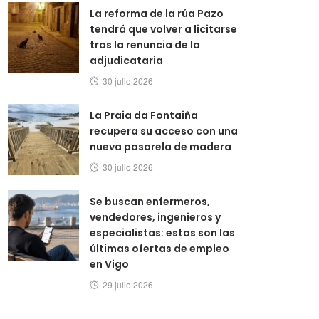
La reforma de la rúa Pazo
tendrá que volver a licitarse
tras la renuncia de la
adjudicataria
Posted
30 julio 2026
on
La Praia da Fontaiña
recupera su acceso con una
nueva pasarela de madera
Posted
30 julio 2026
on
Se buscan enfermeros,
vendedores, ingenieros y
especialistas: estas son las
últimas ofertas de empleo
en Vigo
Posted
29 julio 2026
on