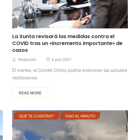
La Xunta revisará las medidas contra el
COVID tras un «incremento importante» de
casos
Posted
Author
Redacción
4 julio 2021
on
El martes, el Comité Clínico podría endurecer las actuales
restricciones
READ MORE
'QUÉ TE CUENTAS?'
VIGO AL MINUTO