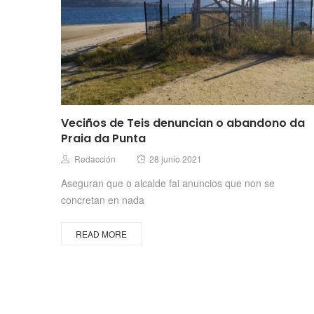
Veciños de Teis denuncian o abandono da
Praia da Punta
Posted
Author
Redacción
28 junio 2021
on
Aseguran que o alcalde fai anuncios que non se
concretan en nada
READ MORE