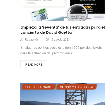
Empieza la ‘reventa’ de las entradas para el
concierto de David Guetta
Posted
Author
Redacción
15 agosto 2023
on
En algunos perfiles sociales piden 120€ por dos tickets
para la actuación del próximo día 20
READ MORE
'QUÉ TE CUENTAS?'
CIENCIA Y TECNOLOGÍA