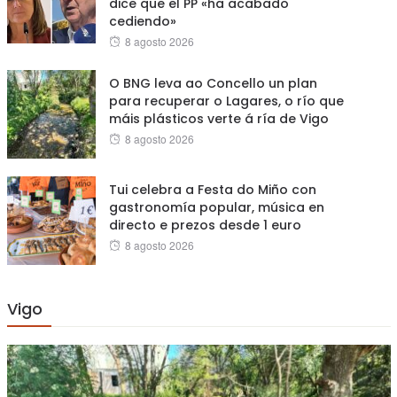
dice que el PP «ha acabado
cediendo»
Posted
8 agosto 2026
on
O BNG leva ao Concello un plan
para recuperar o Lagares, o río que
máis plásticos verte á ría de Vigo
Posted
8 agosto 2026
on
Tui celebra a Festa do Miño con
gastronomía popular, música en
directo e prezos desde 1 euro
Posted
8 agosto 2026
on
Vigo