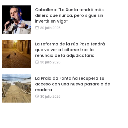
on
Caballero: “La Xunta tendrá más
dinero que nunca, pero sigue sin
invertir en Vigo”
Posted
30 julio 2026
on
La reforma de la rúa Pazo tendrá
que volver a licitarse tras la
renuncia de la adjudicataria
Posted
30 julio 2026
on
La Praia da Fontaiña recupera su
acceso con una nueva pasarela de
madera
Posted
30 julio 2026
on