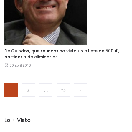
De Guindos, que «nunca» ha visto un billete de 500 €,
partidario de eliminarlos
Posted
30 abril 2013
on
1
2
…
75
Lo + Visto