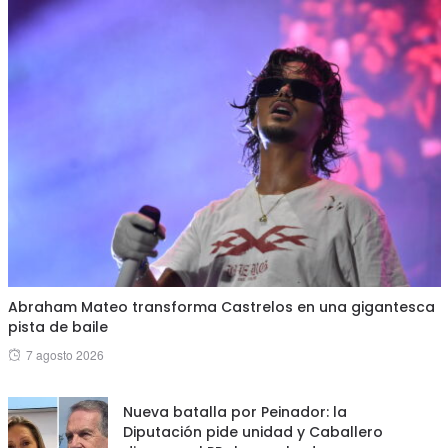
Abraham Mateo transforma Castrelos en una gigantesca
pista de baile
Posted
7 agosto 2026
on
Nueva batalla por Peinador: la
Diputación pide unidad y Caballero