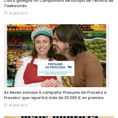
Catro galegos no Campionato de Europa de Técnica de
Taekwondo
Posted
30 abril 2013
on
As Neves súmase á campaña ‘Presume de Praceira e
Praceiro’ que repartirá más de 30.000 € en premios
Posted
30 abril 2013
on