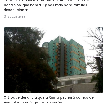
Caballero anuncia durante la visita a la pista de
Castrelos, que habrá 7 pisos más para familias
desahuciadas
Posted
30 abril 2013
on
O Bloque denuncia que a Xunta pechará camas de
xinecología en Vigo todo o verán