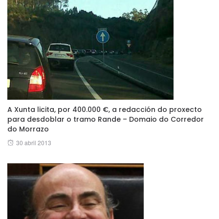
A Xunta licita, por 400.000 €, a redacción do proxecto
para desdoblar o tramo Rande – Domaio do Corredor
do Morrazo
Posted
30 abril 2013
on