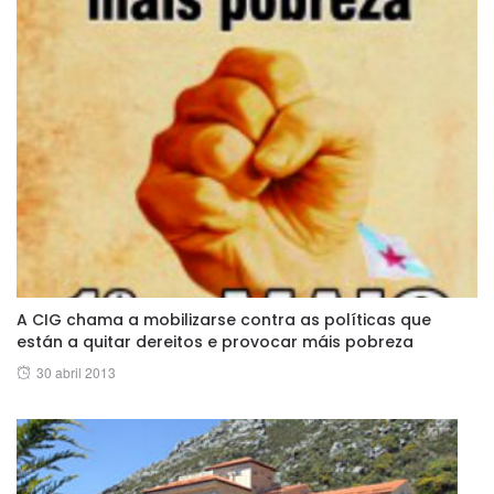
A CIG chama a mobilizarse contra as políticas que
están a quitar dereitos e provocar máis pobreza
Posted
30 abril 2013
on