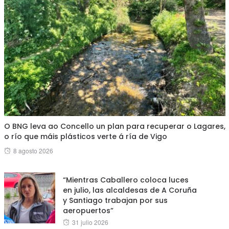
O BNG leva ao Concello un plan para recuperar o Lagares,
o río que máis plásticos verte á ría de Vigo
Posted
8 agosto 2026
on
“Mientras Caballero coloca luces
en julio, las alcaldesas de A Coruña
y Santiago trabajan por sus
aeropuertos”
Posted
31 julio 2026