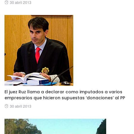
Posted
30 abril 2013
on
El juez Ruz llama a declarar como imputados a varios
empresarios que hicieron supuestas ‘donaciones’ al PP
Posted
30 abril 2013
on