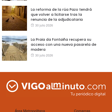
on
La reforma de la rúa Pazo tendrá
que volver a licitarse tras la
renuncia de la adjudicataria
Posted
30 julio 2026
on
La Praia da Fontaiña recupera su
acceso con una nueva pasarela de
madera
Posted
30 julio 2026
on
Área Metropolitana
Comarcas