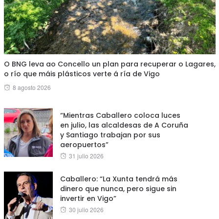
O BNG leva ao Concello un plan para recuperar o Lagares,
o río que máis plásticos verte á ría de Vigo
Posted
8 agosto 2026
on
“Mientras Caballero coloca luces
en julio, las alcaldesas de A Coruña
y Santiago trabajan por sus
aeropuertos”
Posted
31 julio 2026
on
Caballero: “La Xunta tendrá más
dinero que nunca, pero sigue sin
invertir en Vigo”
Posted
30 julio 2026