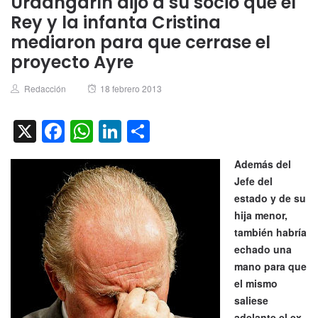
Urdangarín dijo a su socio que el
Rey y la infanta Cristina
mediaron para que cerrase el
proyecto Ayre
Author
Posted
Redacción
18 febrero 2013
on
X
Facebook
WhatsApp
LinkedIn
Compartir
Además del
Jefe del
estado y de su
hija menor,
también habría
echado una
mano para que
el mismo
saliese
adelante el ex