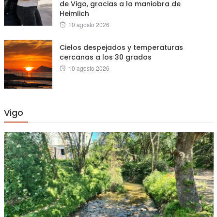
de Vigo, gracias a la maniobra de
Heimlich
Posted
10 agosto 2026
on
Cielos despejados y temperaturas
cercanas a los 30 grados
Posted
10 agosto 2026
on
Vigo