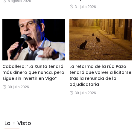
8 agosto 2026
Posted
31 julio 2026
on
on
Caballero: “La Xunta tendrá
La reforma de la rúa Pazo
más dinero que nunca, pero
tendrá que volver a licitarse
sigue sin invertir en Vigo”
tras la renuncia de la
adjudicataria
Posted
30 julio 2026
Posted
30 julio 2026
on
on
Lo + Visto