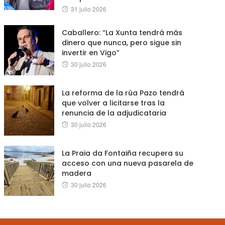
Posted
31 julio 2026
on
Caballero: “La Xunta tendrá más
dinero que nunca, pero sigue sin
invertir en Vigo”
Posted
30 julio 2026
on
La reforma de la rúa Pazo tendrá
que volver a licitarse tras la
renuncia de la adjudicataria
Posted
30 julio 2026
on
La Praia da Fontaiña recupera su
acceso con una nueva pasarela de
madera
Posted
30 julio 2026
on