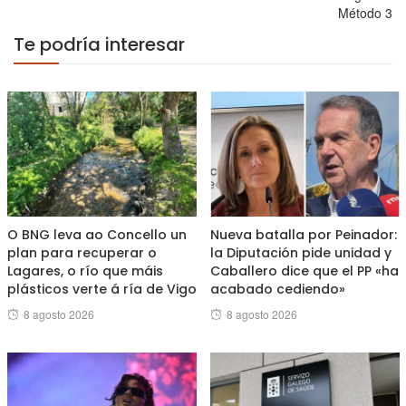
Método 3
Te podría interesar
O BNG leva ao Concello un
Nueva batalla por Peinador:
plan para recuperar o
la Diputación pide unidad y
Lagares, o río que máis
Caballero dice que el PP «ha
plásticos verte á ría de Vigo
acabado cediendo»
Posted
Posted
8 agosto 2026
8 agosto 2026
on
on