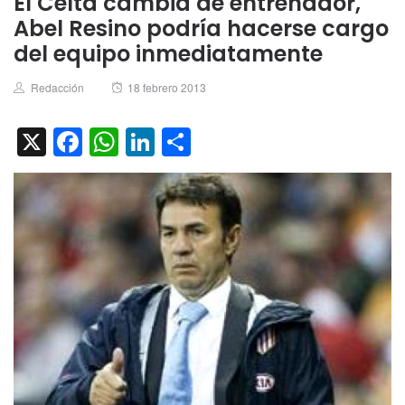
El Celta cambia de entrenador,
Abel Resino podría hacerse cargo
del equipo inmediatamente
Author
Posted
Redacción
18 febrero 2013
on
X
Facebook
WhatsApp
LinkedIn
Compartir