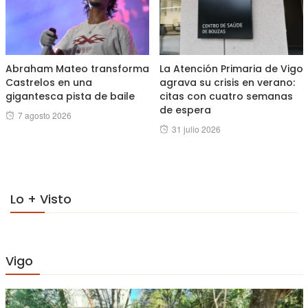
Abraham Mateo transforma
La Atención Primaria de Vigo
Castrelos en una
agrava su crisis en verano:
gigantesca pista de baile
citas con cuatro semanas
de espera
Posted
7 agosto 2026
Posted
31 julio 2026
on
on
Lo + Visto
Vigo