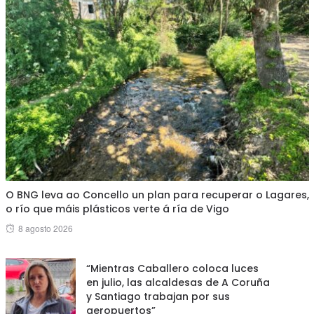
O BNG leva ao Concello un plan para recuperar o Lagares,
o río que máis plásticos verte á ría de Vigo
Posted
8 agosto 2026
on
“Mientras Caballero coloca luces
en julio, las alcaldesas de A Coruña
y Santiago trabajan por sus
aeropuertos”