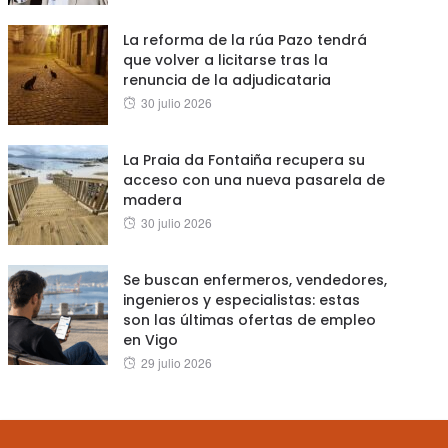
on
La reforma de la rúa Pazo tendrá
que volver a licitarse tras la
renuncia de la adjudicataria
Posted
30 julio 2026
on
La Praia da Fontaiña recupera su
acceso con una nueva pasarela de
madera
Posted
30 julio 2026
on
Se buscan enfermeros, vendedores,
ingenieros y especialistas: estas
son las últimas ofertas de empleo
en Vigo
Posted
29 julio 2026
on