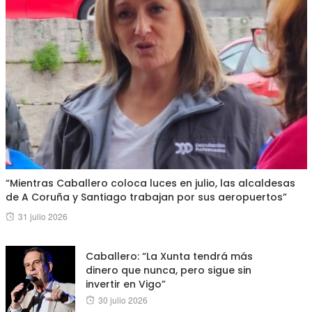
“Mientras Caballero coloca luces en julio, las alcaldesas
de A Coruña y Santiago trabajan por sus aeropuertos”
Posted
31 julio 2026
on
Caballero: “La Xunta tendrá más
dinero que nunca, pero sigue sin
invertir en Vigo”
Posted
30 julio 2026