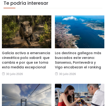
Te podría interesar
Galicia activa a emerxencia
Los destinos gallegos más
cinexética polo xabaril: que
buscados este verano:
cambia e por que se toma
Sanxenxo, Pontevedra y
esta medida excepcional
Vigo encabezan el ranking
Posted
Posted
30 julio 2026
30 julio 2026
on
on