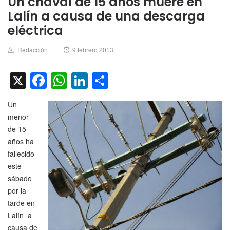
Un chaval de 15 años muere en
Lalín a causa de una descarga
eléctrica
Author
Posted
Redacción
9 febrero 2013
on
X
Facebook
WhatsApp
LinkedIn
Compartir
Un
menor
de 15
años ha
fallecido
este
sábado
por la
tarde en
Lalín a
causa de