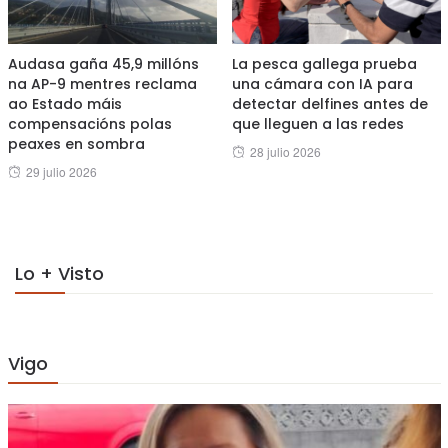
Audasa gaña 45,9 millóns
La pesca gallega prueba
na AP-9 mentres reclama
una cámara con IA para
ao Estado máis
detectar delfines antes de
compensacións polas
que lleguen a las redes
peaxes en sombra
Posted
28 julio 2026
Posted
29 julio 2026
on
on
Lo + Visto
Vigo