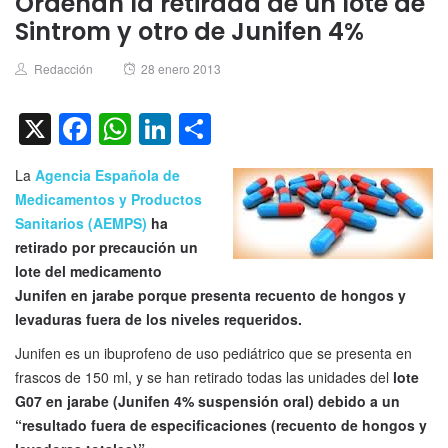
Ordenan la retirada de un lote de
Sintrom y otro de Junifen 4%
Author
Posted
Redacción
28 enero 2013
on
X
Facebook
WhatsApp
LinkedIn
Compartir
La
Agencia Española de
Medicamentos y Productos
Sanitarios (AEMPS)
ha
retirado por precaución un
lote del medicamento
Junifen en jarabe porque presenta recuento de hongos y
levaduras fuera de los niveles requeridos.
Junifen es un ibuprofeno de uso pediátrico que se presenta en
frascos de 150 ml, y se han retirado todas las unidades del
lote
G07 en jarabe (Junifen 4% suspensión oral) debido a un
“resultado fuera de especificaciones (recuento de hongos y