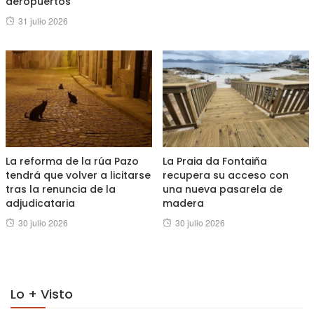
aeropuertos”
on
Posted
31 julio 2026
on
La reforma de la rúa Pazo
La Praia da Fontaiña
tendrá que volver a licitarse
recupera su acceso con
tras la renuncia de la
una nueva pasarela de
adjudicataria
madera
Posted
Posted
30 julio 2026
30 julio 2026
on
on
Lo + Visto