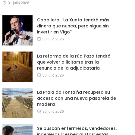
Posted
31 julio 2026
on
Caballero: “La Xunta tendrá más
dinero que nunca, pero sigue sin
invertir en Vigo”
Posted
30 julio 2026
on
La reforma de la rúa Pazo tendrá
que volver a licitarse tras la
renuncia de la adjudicataria
Posted
30 julio 2026
on
La Praia da Fontaiña recupera su
acceso con una nueva pasarela de
madera
Posted
30 julio 2026
on
Se buscan enfermeros, vendedores,
ingenieros y especialistas: estas