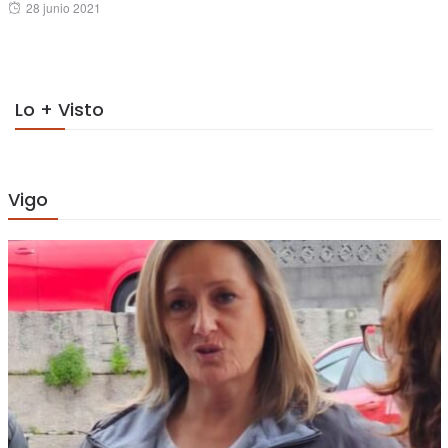
Posted
28 junio 2021
on
on
Lo + Visto
Vigo