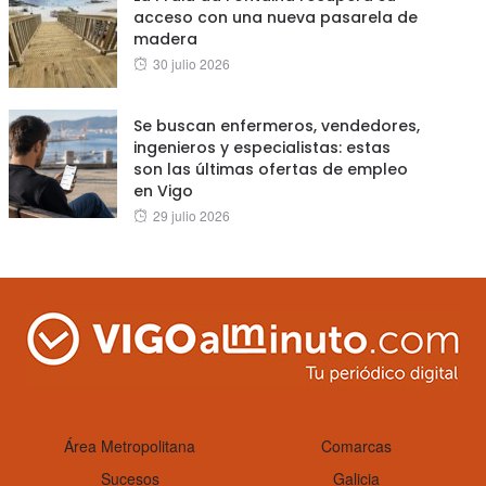
acceso con una nueva pasarela de
madera
Posted
30 julio 2026
on
Se buscan enfermeros, vendedores,
ingenieros y especialistas: estas
son las últimas ofertas de empleo
en Vigo
Posted
29 julio 2026
on
Área Metropolitana
Comarcas
Sucesos
Galicia