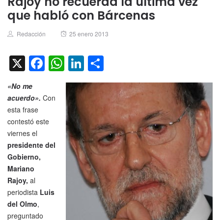
Rajoy no recuerda la última vez
que habló con Bárcenas
Author
Posted
Redacción
25 enero 2013
on
X
Facebook
WhatsApp
LinkedIn
Compartir
«No me
acuerdo».
Con
esta frase
contestó este
viernes el
presidente del
Gobierno,
Mariano
Rajoy,
al
periodista
Luis
del Olmo
,
preguntado