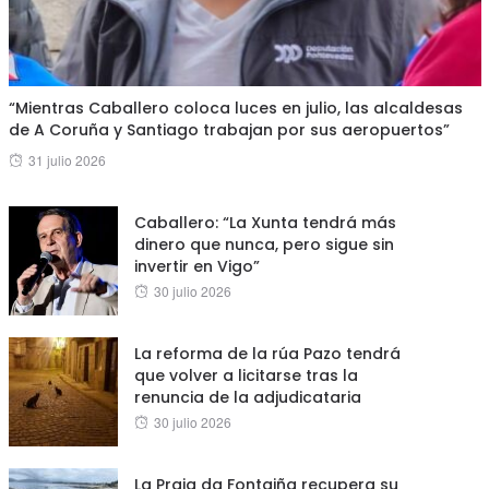
“Mientras Caballero coloca luces en julio, las alcaldesas
de A Coruña y Santiago trabajan por sus aeropuertos”
Posted
31 julio 2026
on
Caballero: “La Xunta tendrá más
dinero que nunca, pero sigue sin
invertir en Vigo”
Posted
30 julio 2026
on
La reforma de la rúa Pazo tendrá
que volver a licitarse tras la
renuncia de la adjudicataria
Posted
30 julio 2026
on
La Praia da Fontaiña recupera su