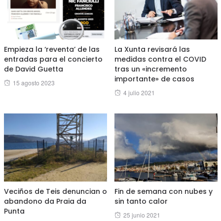
Empieza la ‘reventa’ de las
La Xunta revisará las
entradas para el concierto
medidas contra el COVID
de David Guetta
tras un «incremento
importante» de casos
Posted
15 agosto 2023
Posted
4 julio 2021
on
on
Veciños de Teis denuncian o
Fin de semana con nubes y
abandono da Praia da
sin tanto calor
Punta
Posted
25 junio 2021