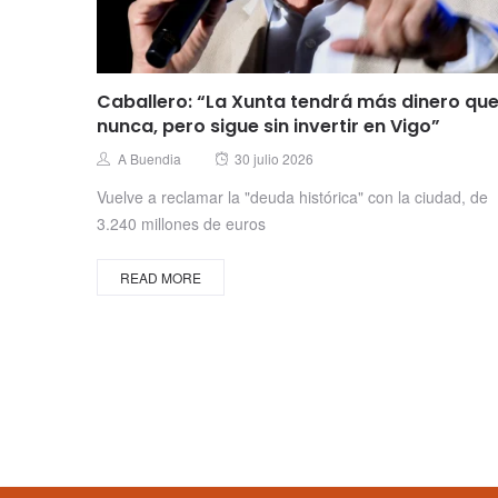
Caballero: “La Xunta tendrá más dinero qu
nunca, pero sigue sin invertir en Vigo”
Posted
Author
A Buendia
30 julio 2026
on
Vuelve a reclamar la "deuda histórica" con la ciudad, de
3.240 millones de euros
READ MORE