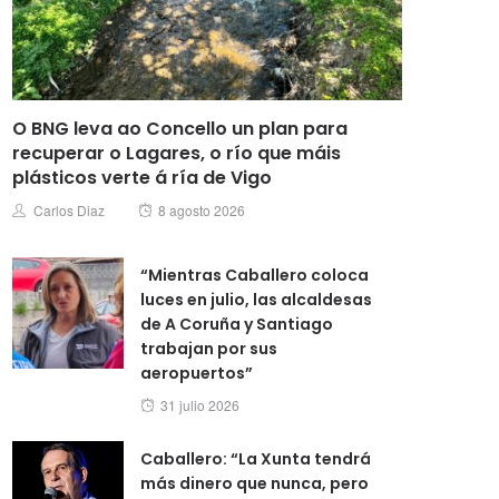
O BNG leva ao Concello un plan para
recuperar o Lagares, o río que máis
plásticos verte á ría de Vigo
Posted
Author
Carlos Diaz
8 agosto 2026
on
“Mientras Caballero coloca
luces en julio, las alcaldesas
de A Coruña y Santiago
trabajan por sus
aeropuertos”
Posted
31 julio 2026
on
Caballero: “La Xunta tendrá
más dinero que nunca, pero