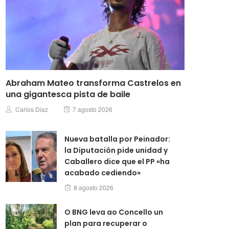
Abraham Mateo transforma Castrelos en
una gigantesca pista de baile
Posted
Author
Carlos Diaz
7 agosto 2026
on
Nueva batalla por Peinador:
la Diputación pide unidad y
Caballero dice que el PP «ha
acabado cediendo»
Posted
8 agosto 2026
on
O BNG leva ao Concello un
plan para recuperar o