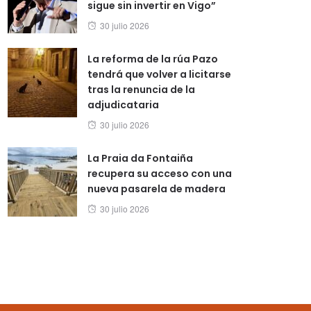
sigue sin invertir en Vigo”
Posted
30 julio 2026
on
La reforma de la rúa Pazo
tendrá que volver a licitarse
tras la renuncia de la
adjudicataria
Posted
30 julio 2026
on
La Praia da Fontaiña
recupera su acceso con una
nueva pasarela de madera
Posted
30 julio 2026
on