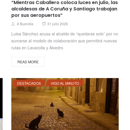
“Mientras Caballero coloca luces en julio, las
alcaldesas de A Coruña y Santiago trabajan
por sus aeropuertos”
Posted
Author
A Buendia
31 julio 2026
on
Luisa Sánchez acusa al alcalde de “quedarse solo” por no
sumarse al modelo de colaboración que permitirá nuevas
rutas en Lavacolla y Alvedro
READ MORE
DESTACADOS
VIGO AL MINUTO