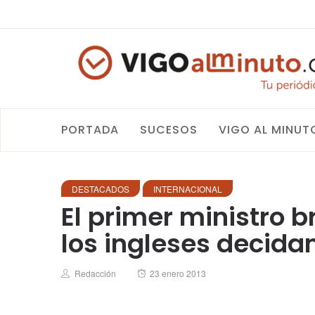
PORTADA
SUCESOS
VIGO AL MINUT
DESTACADOS
INTERNACIONAL
El primer ministro 
los ingleses decidan
Author
Posted
Redacción
23 enero 2013
on