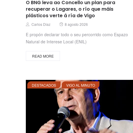
O BNG leva ao Concello un plan para
recuperar o Lagares, o río que máis
plásticos verte á ría de Vigo
Posted
Author
Carlos Diaz
8 agosto 2026
on
E propón declarar todo o seu percorrido como Espazo
Natural de Interese Local (ENIL)
READ MORE
DESTACADOS
VIGO AL MINUTO