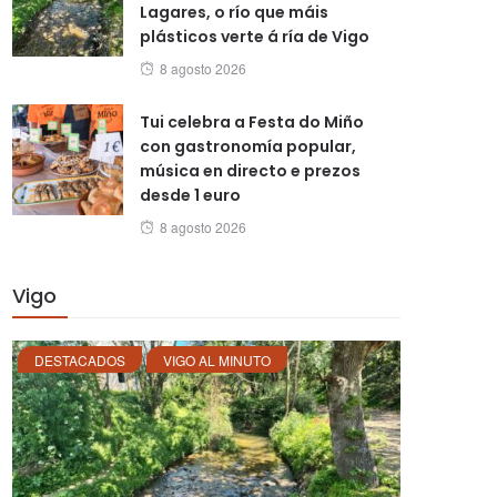
Lagares, o río que máis
plásticos verte á ría de Vigo
Posted
8 agosto 2026
on
Tui celebra a Festa do Miño
con gastronomía popular,
música en directo e prezos
desde 1 euro
Posted
8 agosto 2026
on
Vigo
DESTACADOS
VIGO AL MINUTO