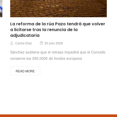
e
La reforma de la rúa Pazo tendrá que volver
a licitarse tras la renuncia de la
adjudicataria
Posted
Author
Carlos Diaz
30 julio 2026
on
Sánchez sostiene que el retraso impedirá que el Concello
conserve los 350.000€ de fondos europeos
READ MORE