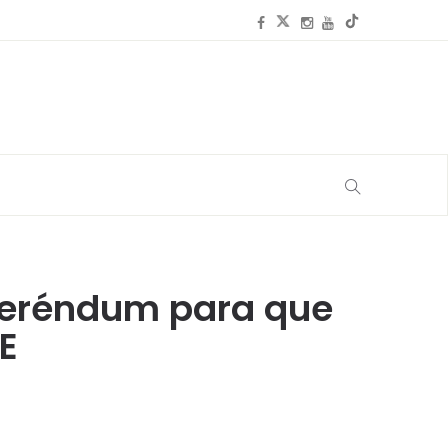
eferéndum para que
UE