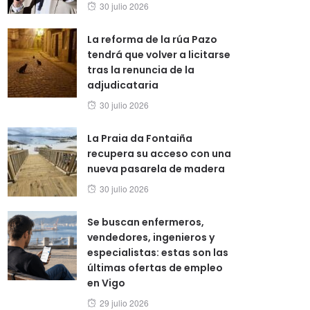
Posted
30 julio 2026
on
La reforma de la rúa Pazo
tendrá que volver a licitarse
tras la renuncia de la
adjudicataria
Posted
30 julio 2026
on
La Praia da Fontaiña
recupera su acceso con una
nueva pasarela de madera
Posted
30 julio 2026
on
Se buscan enfermeros,
vendedores, ingenieros y
especialistas: estas son las
últimas ofertas de empleo
en Vigo
Posted
29 julio 2026