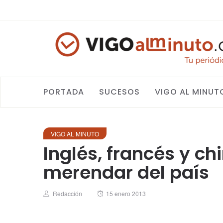
PORTADA
SUCESOS
VIGO AL MINUT
VIGO AL MINUTO
Inglés, francés y ch
merendar del país
Author
Posted
Redacción
15 enero 2013
on