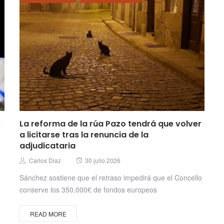
e
La reforma de la rúa Pazo tendrá que volver
a licitarse tras la renuncia de la
adjudicataria
Posted
Author
Carlos Diaz
30 julio 2026
on
Sánchez sostiene que el retraso impedirá que el Concello
conserve los 350.000€ de fondos europeos
READ MORE