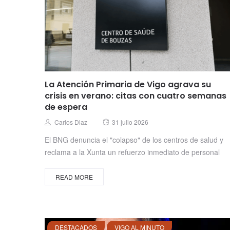
La Atención Primaria de Vigo agrava su
crisis en verano: citas con cuatro semanas
de espera
Posted
Author
Carlos Diaz
31 julio 2026
on
El BNG denuncia el "colapso" de los centros de salud y
reclama a la Xunta un refuerzo inmediato de personal
READ MORE
DESTACADOS
VIGO AL MINUTO