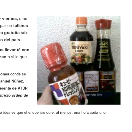
 viernes,
días
ipar en
talleres
ra gratuita
sólo
o del país.
s llevar té con
ueso
o si lo que
iones
donde se
Manuel Núñez,
erente de ATDP,
stricto orden de
la idea es que el encuentro dure, al menos, una hora cada uno.