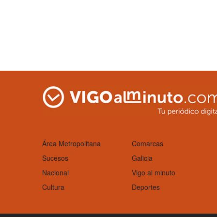
Área Metropolitana
Comarcas
Sucesos
Galicia
Nacional
Vigo al minuto
Cultura
Deportes