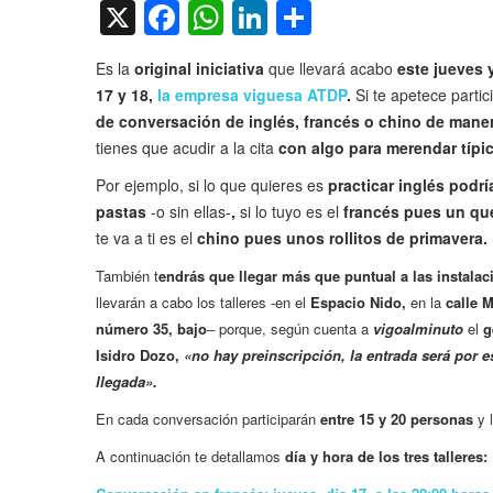
X
Facebook
WhatsApp
LinkedIn
Compartir
Es la
original iniciativa
que llevará acabo
este jueves y
17 y 18,
la empresa viguesa ATDP
.
Si te apetece partic
de conversación de inglés, francés o chino de mane
tienes que acudir a la cita
con algo para merendar típic
Por ejemplo, si lo que quieres es
practicar inglés podría
pastas
-o sin ellas-
,
si lo tuyo es el
francés pues un q
te va a ti es el
chino pues unos rollitos de primavera.
También t
endrás que llegar más que puntual a las instalac
llevarán a cabo los talleres -en el
Espacio Nido,
en la
calle 
número 35, bajo
– porque, según cuenta a
vigoalminuto
el
g
Isidro Dozo,
«no hay preinscripción, la entrada será por e
llegada».
En cada conversación participarán
entre 15 y 20 personas
y 
A continuación te detallamos
día y hora de los tres talleres: