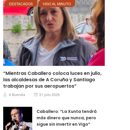
DESTACADOS
VIGO AL MINUTO
“Mientras Caballero coloca luces en julio,
las alcaldesas de A Coruña y Santiago
trabajan por sus aeropuertos”
Posted
Author
A Buendia
31 julio 2026
on
Caballero: “La Xunta tendrá
más dinero que nunca, pero
sigue sin invertir en Vigo”