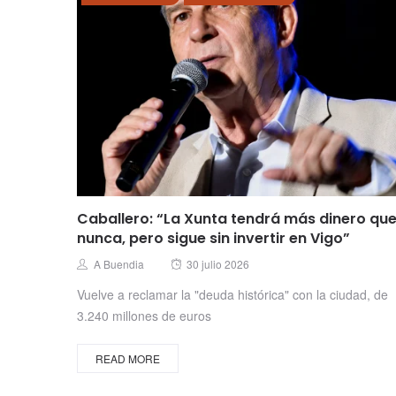
Caballero: “La Xunta tendrá más dinero qu
nunca, pero sigue sin invertir en Vigo”
Posted
Author
A Buendia
30 julio 2026
on
Vuelve a reclamar la "deuda histórica" con la ciudad, de
3.240 millones de euros
READ MORE