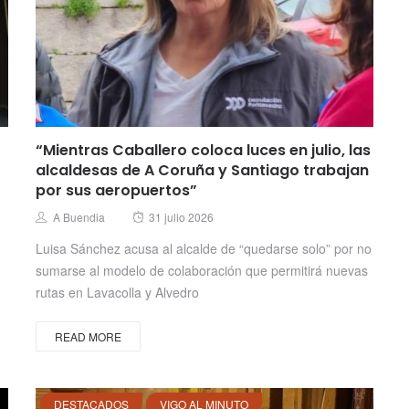
“Mientras Caballero coloca luces en julio, las
alcaldesas de A Coruña y Santiago trabajan
por sus aeropuertos”
Posted
Author
A Buendia
31 julio 2026
on
Luisa Sánchez acusa al alcalde de “quedarse solo” por no
sumarse al modelo de colaboración que permitirá nuevas
rutas en Lavacolla y Alvedro
READ MORE
DESTACADOS
VIGO AL MINUTO