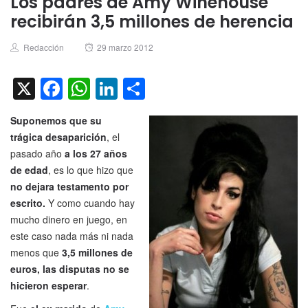
Los padres de Amy Winehouse
recibirán 3,5 millones de herencia
Author
Posted
Redacción
29 marzo 2012
on
X
Facebook
WhatsApp
LinkedIn
Compartir
Suponemos que su
trágica desaparición
, el
pasado año
a los 27 años
de edad
, es lo que hizo que
no dejara testamento por
escrito.
Y como cuando hay
mucho dinero en juego, en
este caso nada más ni nada
menos que
3,5 millones de
euros, las disputas no se
hicieron esperar
.