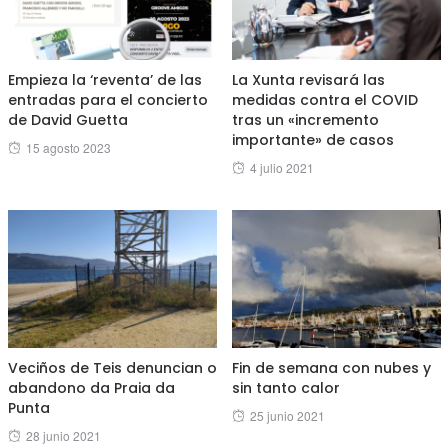
Empieza la ‘reventa’ de las
La Xunta revisará las
entradas para el concierto
medidas contra el COVID
de David Guetta
tras un «incremento
importante» de casos
Posted
15 agosto 2023
Posted
4 julio 2021
on
on
Veciños de Teis denuncian o
Fin de semana con nubes y
abandono da Praia da
sin tanto calor
Punta
Posted
25 junio 2021
Posted
28 junio 2021
on