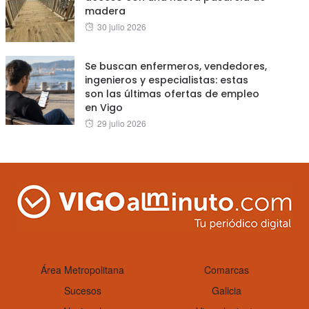
madera
Posted
30 julio 2026
on
Se buscan enfermeros, vendedores,
ingenieros y especialistas: estas
son las últimas ofertas de empleo
en Vigo
Posted
29 julio 2026
on
Área Metropolitana
Comarcas
Sucesos
Galicia