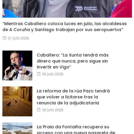
“Mientras Caballero coloca luces en julio, las alcaldesas
de A Coruña y Santiago trabajan por sus aeropuertos”
Posted
31 julio 2026
on
Caballero: “La Xunta tendrá más
dinero que nunca, pero sigue sin
invertir en Vigo”
Posted
30 julio 2026
on
La reforma de la rúa Pazo tendrá
que volver a licitarse tras la
renuncia de la adjudicataria
Posted
30 julio 2026
on
La Praia da Fontaiña recupera su
acceso con una nueva pasarela de