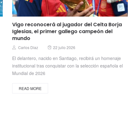
Vigo reconocerá al jugador del Celta Borja
Iglesias, el primer gallego campeón del
mundo
Posted
Author
Carlos Diaz
22 julio 2026
on
El delantero, nacido en Santiago, recibirá un homenaje
institucional tras conquistar con la selección española el
Mundial de 2026
READ MORE