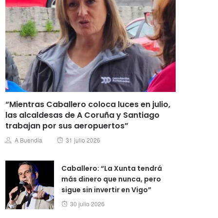
“Mientras Caballero coloca luces en julio,
las alcaldesas de A Coruña y Santiago
trabajan por sus aeropuertos”
Posted
Author
A Buendia
31 julio 2026
on
Caballero: “La Xunta tendrá
más dinero que nunca, pero
sigue sin invertir en Vigo”
Posted
30 julio 2026
on