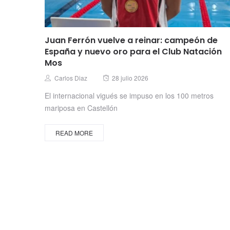
Juan Ferrón vuelve a reinar: campeón de
España y nuevo oro para el Club Natación
Mos
Posted
Author
Carlos Diaz
28 julio 2026
on
El internacional vigués se impuso en los 100 metros
mariposa en Castellón
READ MORE