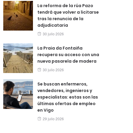
La reforma de la rúa Pazo
tendrá que volver a licitarse
tras la renuncia de la
adjudicataria
Posted
30 julio 2026
on
La Praia da Fontaiña
recupera su acceso con una
nueva pasarela de madera
Posted
30 julio 2026
on
Se buscan enfermeros,
vendedores, ingenieros y
especialistas: estas son las
últimas ofertas de empleo
en Vigo
Posted
29 julio 2026
on