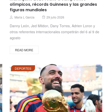
olímpicos, récords Guinness y las grandes
figuras mundiales
Posted
Author
Maria L Garcia
29 julio 2026
on
Danny León, Jed Mildon, Dany Torres, Adrien Loron y
otros referentes internacionales competirán del 6 al 9 de
agosto
READ MORE
DEPORTES