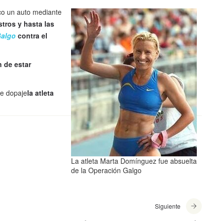
co un auto mediante
tros y hasta las
algo
contra el
n de estar
de dopaje
la atleta
La atleta Marta Domínguez fue absuelta
de la Operación Galgo
Siguiente