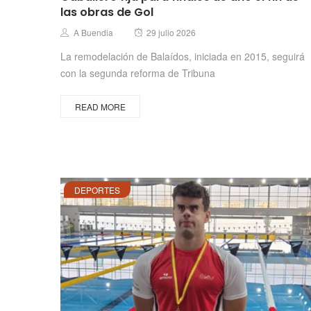
las obras de Gol
Posted
Author
A Buendia
29 julio 2026
on
La remodelación de Balaídos, iniciada en 2015, seguirá
con la segunda reforma de Tribuna
READ MORE
DEPORTES