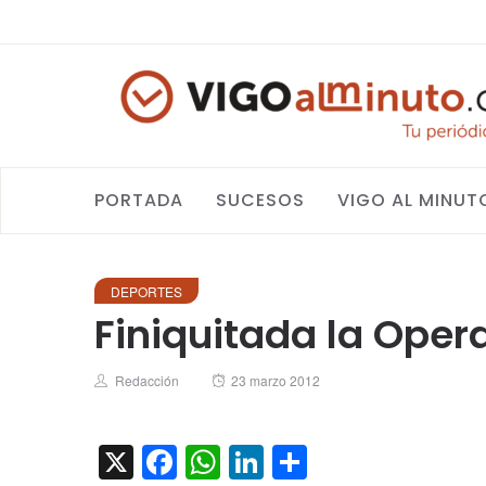
PORTADA
SUCESOS
VIGO AL MINUT
DEPORTES
Finiquitada la Oper
Author
Posted
Redacción
23 marzo 2012
on
X
Facebook
WhatsApp
LinkedIn
Compartir