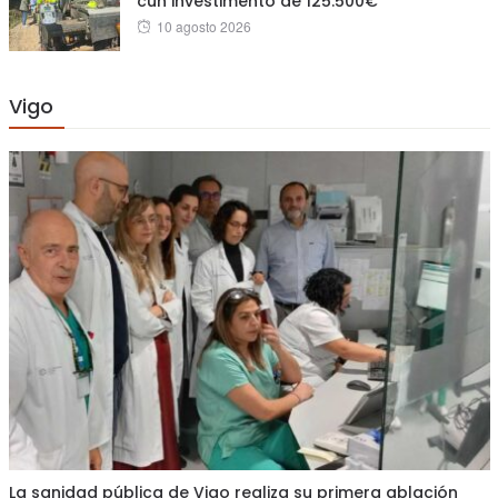
cun investimento de 125.500€
Posted
10 agosto 2026
on
Vigo
La sanidad pública de Vigo realiza su primera ablación