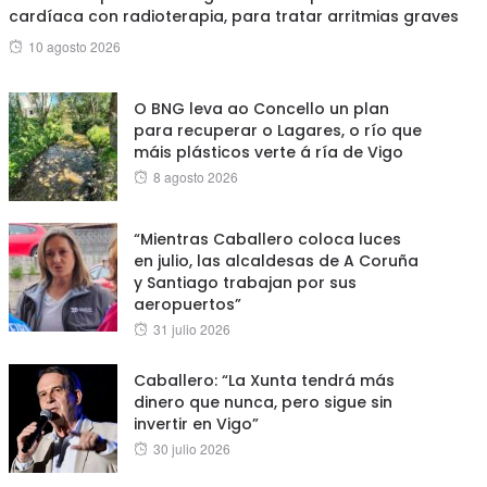
cardíaca con radioterapia, para tratar arritmias graves
Posted
10 agosto 2026
on
O BNG leva ao Concello un plan
para recuperar o Lagares, o río que
máis plásticos verte á ría de Vigo
Posted
8 agosto 2026
on
“Mientras Caballero coloca luces
en julio, las alcaldesas de A Coruña
y Santiago trabajan por sus
aeropuertos”
Posted
31 julio 2026
on
Caballero: “La Xunta tendrá más
dinero que nunca, pero sigue sin
invertir en Vigo”
Posted
30 julio 2026
on