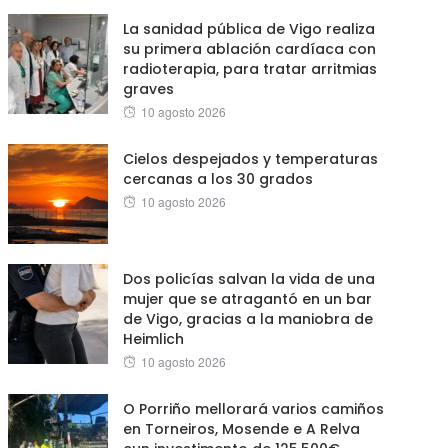
La sanidad pública de Vigo realiza
su primera ablación cardíaca con
radioterapia, para tratar arritmias
graves
Posted
10 agosto 2026
on
Cielos despejados y temperaturas
cercanas a los 30 grados
Posted
10 agosto 2026
on
Dos policías salvan la vida de una
mujer que se atragantó en un bar
de Vigo, gracias a la maniobra de
Heimlich
Posted
10 agosto 2026
on
O Porriño mellorará varios camiños
en Torneiros, Mosende e A Relva