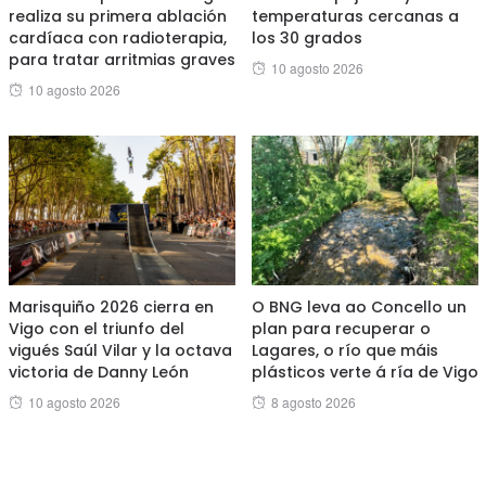
realiza su primera ablación
temperaturas cercanas a
cardíaca con radioterapia,
los 30 grados
para tratar arritmias graves
Posted
10 agosto 2026
Posted
10 agosto 2026
on
on
Marisquiño 2026 cierra en
O BNG leva ao Concello un
Vigo con el triunfo del
plan para recuperar o
vigués Saúl Vilar y la octava
Lagares, o río que máis
victoria de Danny León
plásticos verte á ría de Vigo
Posted
Posted
10 agosto 2026
8 agosto 2026
on
on