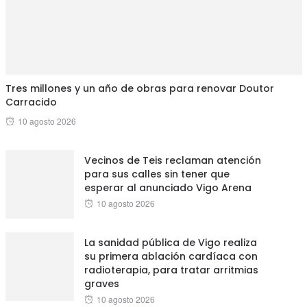
Tres millones y un año de obras para renovar Doutor
Carracido
Posted
10 agosto 2026
on
Vecinos de Teis reclaman atención
para sus calles sin tener que
esperar al anunciado Vigo Arena
Posted
10 agosto 2026
on
La sanidad pública de Vigo realiza
su primera ablación cardíaca con
radioterapia, para tratar arritmias
graves
Posted
10 agosto 2026