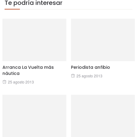
Te podría interesar
Arranca La Vuelta más
Periodista anfibio
náutica
Posted
25 agosto 2013
Posted
25 agosto 2013
on
on