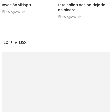
Invasión vikinga
Esta salida nos ha dejado
de piedra
Posted
25 agosto 2013
Posted
25 agosto 2013
on
on
Lo + Visto