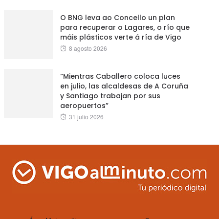
on
O BNG leva ao Concello un plan
para recuperar o Lagares, o río que
máis plásticos verte á ría de Vigo
Posted
8 agosto 2026
on
“Mientras Caballero coloca luces
en julio, las alcaldesas de A Coruña
y Santiago trabajan por sus
aeropuertos”
Posted
31 julio 2026
on