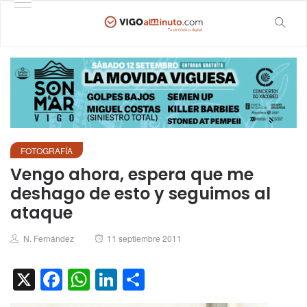
FOTOGRAFÍA
Vengo ahora, espera que me
deshago de esto y seguimos al
ataque
Author
Posted
N. Fernández
11 septiembre 2011
on
X
Facebook
WhatsApp
LinkedIn
Compartir