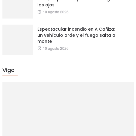
los ojos
Posted
10 agosto 2026
on
Espectacular incendio en A Cañiza:
un vehículo arde y el fuego salta al
monte
Posted
10 agosto 2026
on
Vigo