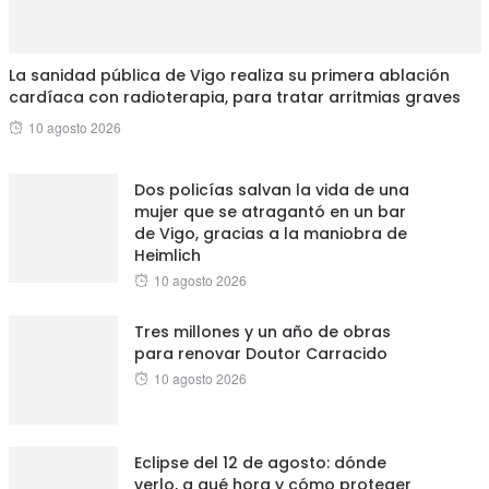
La sanidad pública de Vigo realiza su primera ablación
cardíaca con radioterapia, para tratar arritmias graves
Posted
10 agosto 2026
on
Dos policías salvan la vida de una
mujer que se atragantó en un bar
de Vigo, gracias a la maniobra de
Heimlich
Posted
10 agosto 2026
on
Tres millones y un año de obras
para renovar Doutor Carracido
Posted
10 agosto 2026
on
Eclipse del 12 de agosto: dónde
verlo, a qué hora y cómo proteger