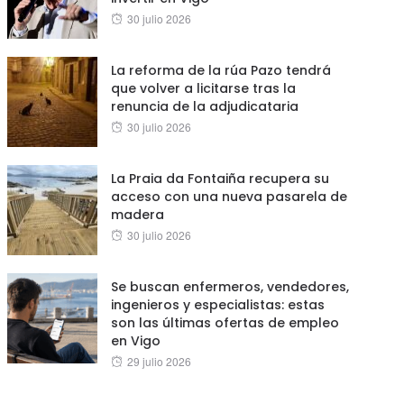
Posted
30 julio 2026
on
La reforma de la rúa Pazo tendrá
que volver a licitarse tras la
renuncia de la adjudicataria
Posted
30 julio 2026
on
La Praia da Fontaiña recupera su
acceso con una nueva pasarela de
madera
Posted
30 julio 2026
on
Se buscan enfermeros, vendedores,
ingenieros y especialistas: estas
son las últimas ofertas de empleo
en Vigo
Posted
29 julio 2026
on