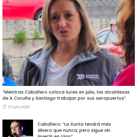
“Mientras Caballero coloca luces en julio, las alcaldesas
de A Coruña y Santiago trabajan por sus aeropuertos”
Posted
31 julio 2026
on
Caballero: “La Xunta tendrá más
dinero que nunca, pero sigue sin
invertir en Vigo”