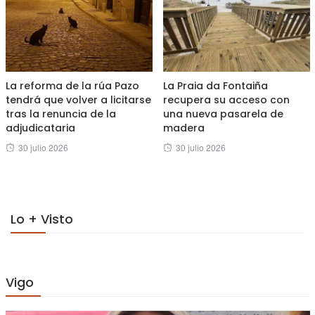
La reforma de la rúa Pazo
La Praia da Fontaiña
tendrá que volver a licitarse
recupera su acceso con
tras la renuncia de la
una nueva pasarela de
adjudicataria
madera
Posted
Posted
30 julio 2026
30 julio 2026
on
on
Lo + Visto
Vigo