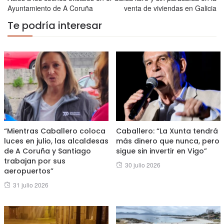
Ayuntamiento de A Coruña
venta de viviendas en Galicia
Te podría interesar
“Mientras Caballero coloca
Caballero: “La Xunta tendrá
luces en julio, las alcaldesas
más dinero que nunca, pero
de A Coruña y Santiago
sigue sin invertir en Vigo”
trabajan por sus
Posted
30 julio 2026
aeropuertos”
on
Posted
31 julio 2026
on