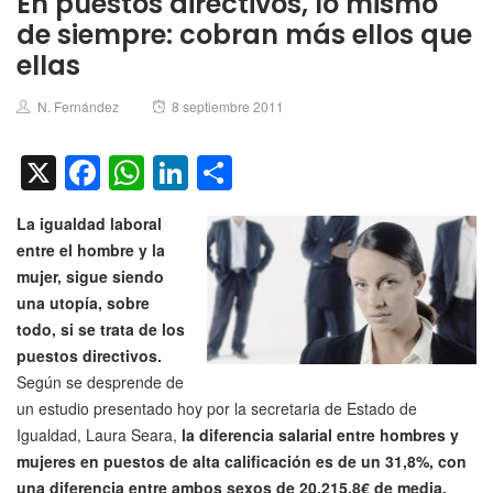
En puestos directivos, lo mismo
de siempre: cobran más ellos que
ellas
Author
Posted
N. Fernández
8 septiembre 2011
on
X
Facebook
WhatsApp
LinkedIn
Compartir
La igualdad laboral
entre el hombre y la
mujer, sigue siendo
una utopía, sobre
todo, si se trata de los
puestos directivos.
Según se desprende de
un estudio presentado hoy por la secretaria de Estado de
Igualdad, Laura Seara,
la diferencia salarial entre hombres y
mujeres en puestos de alta calificación es de un 31,8%, con
una diferencia entre ambos sexos de 20.215,8€ de media.