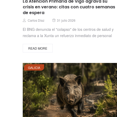
La Atención Primaria de Vigo agrava su
crisis en verano: citas con cuatro semanas
de espera
Posted
Author
Carlos Diaz
31 julio 2026
on
El BNG denuncia el "colapso" de los centros de salud y
reclama a la Xunta un refuerzo inmediato de personal
READ MORE
GALICIA