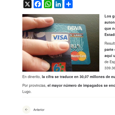
X
Facebook
WhatsApp
LinkedIn
Compartir
Los g
auton
que n
Estadí
Resul
parte
aquí u
de Esp
339.3
En dinerito,
la cifra se traduce en 30,07 millones de 
Por provincias,
el mayor número de impagados se enc
Lugo.
Anterior