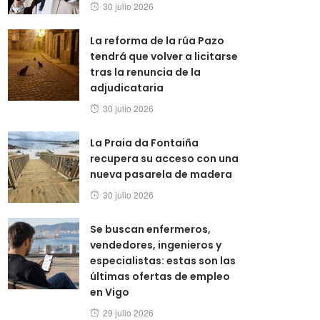
Posted
30 julio 2026
on
La reforma de la rúa Pazo
tendrá que volver a licitarse
tras la renuncia de la
adjudicataria
Posted
30 julio 2026
on
La Praia da Fontaiña
recupera su acceso con una
nueva pasarela de madera
Posted
30 julio 2026
on
Se buscan enfermeros,
vendedores, ingenieros y
especialistas: estas son las
últimas ofertas de empleo
en Vigo
Posted
29 julio 2026