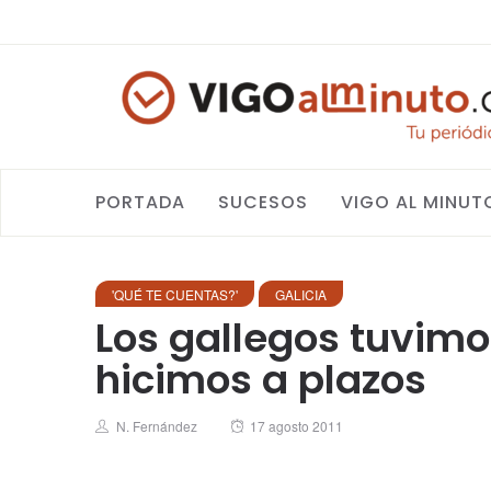
PORTADA
SUCESOS
VIGO AL MINUT
'QUÉ TE CUENTAS?'
GALICIA
Los gallegos tuvim
hicimos a plazos
Author
Posted
N. Fernández
17 agosto 2011
on