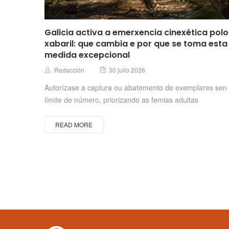
Galicia activa a emerxencia cinexética polo
xabaril: que cambia e por que se toma esta
medida excepcional
Posted
Author
Redacción
30 julio 2026
on
Autorízase a captura ou abatemento de exemplares sen
límite de número, priorizando as femias adultas
READ MORE