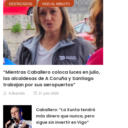
DESTACADOS
VIGO AL MINUTO
“Mientras Caballero coloca luces en julio,
las alcaldesas de A Coruña y Santiago
trabajan por sus aeropuertos”
Posted
Author
A Buendia
31 julio 2026
on
Caballero: “La Xunta tendrá
más dinero que nunca, pero
sigue sin invertir en Vigo”