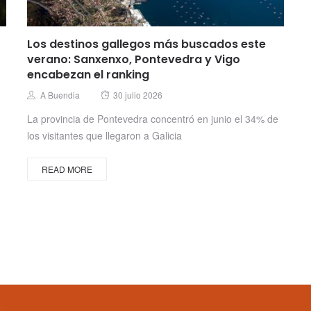
Los destinos gallegos más buscados este
verano: Sanxenxo, Pontevedra y Vigo
encabezan el ranking
Posted
Author
A Buendia
30 julio 2026
on
La provincia de Pontevedra concentró en junio el 34% de
los visitantes que llegaron a Galicia
READ MORE