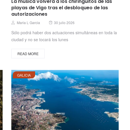
La música volverá a los chiringuitos de las
playas de Vigo tras el desbloqueo de las
autorizaciones
Posted
Author
Maria L Garcia
30 julio 2026
on
Sólo podrá haber dos actuaciones simultáneas en toda la
ciudad y no se tocará los lunes
READ MORE
GALICIA