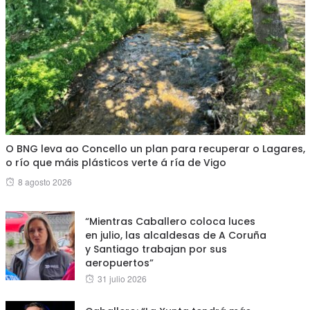
O BNG leva ao Concello un plan para recuperar o Lagares,
o río que máis plásticos verte á ría de Vigo
Posted
8 agosto 2026
on
“Mientras Caballero coloca luces
en julio, las alcaldesas de A Coruña
y Santiago trabajan por sus
aeropuertos”
Posted
31 julio 2026
on