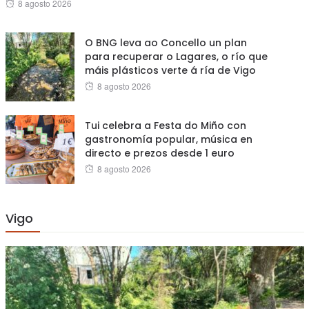
Posted
8 agosto 2026
on
O BNG leva ao Concello un plan
para recuperar o Lagares, o río que
máis plásticos verte á ría de Vigo
Posted
8 agosto 2026
on
Tui celebra a Festa do Miño con
gastronomía popular, música en
directo e prezos desde 1 euro
Posted
8 agosto 2026
on
Vigo