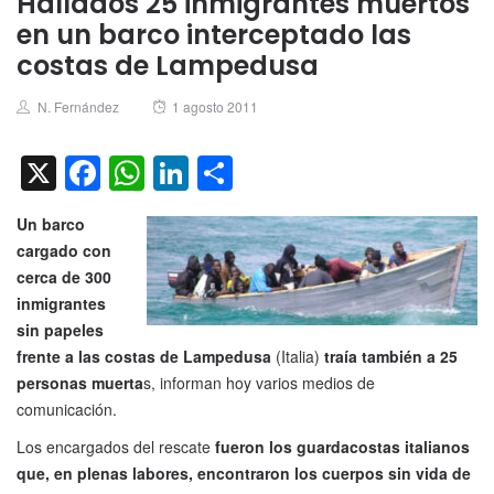
Hallados 25 inmigrantes muertos
en un barco interceptado las
costas de Lampedusa
Author
Posted
N. Fernández
1 agosto 2011
on
X
Facebook
WhatsApp
LinkedIn
Compartir
Un barco
cargado con
cerca de 300
inmigrantes
sin papeles
frente a las costas de Lampedusa
(Italia)
traía también a 25
personas muerta
s, informan hoy varios medios de
comunicación.
Los encargados del rescate
fueron los guardacostas italianos
que, en plenas labores, encontraron los cuerpos sin vida de