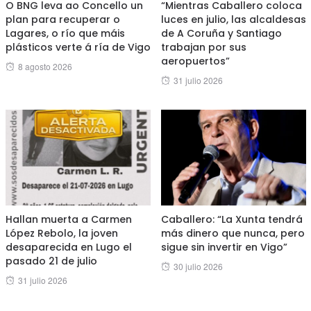
O BNG leva ao Concello un
“Mientras Caballero coloca
plan para recuperar o
luces en julio, las alcaldesas
Lagares, o río que máis
de A Coruña y Santiago
plásticos verte á ría de Vigo
trabajan por sus
aeropuertos”
Posted
8 agosto 2026
Posted
31 julio 2026
on
on
Hallan muerta a Carmen
Caballero: “La Xunta tendrá
López Rebolo, la joven
más dinero que nunca, pero
desaparecida en Lugo el
sigue sin invertir en Vigo”
pasado 21 de julio
Posted
30 julio 2026
Posted
31 julio 2026
on
on