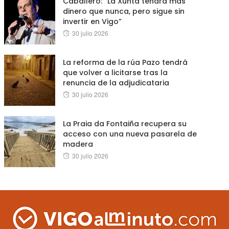
Caballero: “La Xunta tendrá más
dinero que nunca, pero sigue sin
invertir en Vigo”
Posted
30 julio 2026
on
La reforma de la rúa Pazo tendrá
que volver a licitarse tras la
renuncia de la adjudicataria
Posted
30 julio 2026
on
La Praia da Fontaiña recupera su
acceso con una nueva pasarela de
madera
Posted
30 julio 2026
on