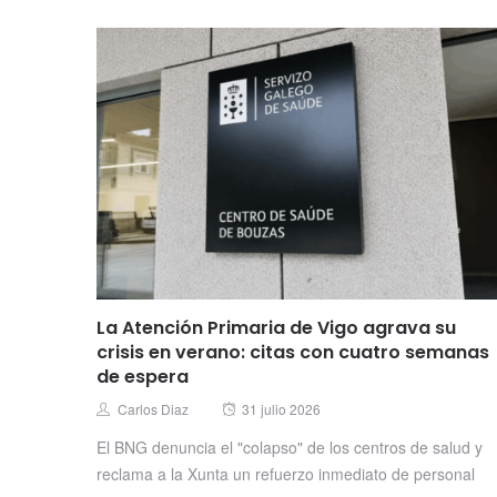
La Atención Primaria de Vigo agrava su
crisis en verano: citas con cuatro semanas
de espera
Posted
Author
Carlos Diaz
31 julio 2026
on
El BNG denuncia el "colapso" de los centros de salud y
reclama a la Xunta un refuerzo inmediato de personal