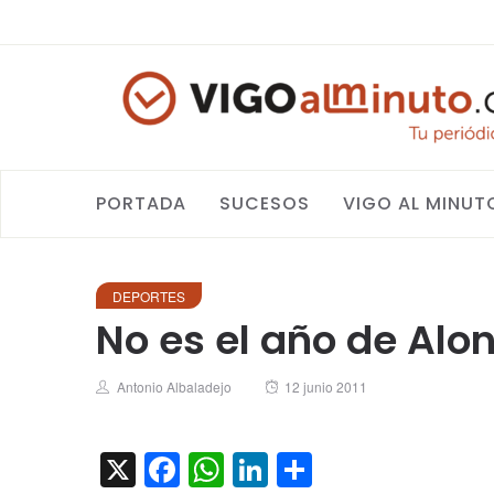
PORTADA
SUCESOS
VIGO AL MINUT
DEPORTES
No es el año de Al
Author
Posted
Antonio Albaladejo
12 junio 2011
on
X
Facebook
WhatsApp
LinkedIn
Compartir