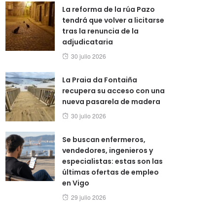
La reforma de la rúa Pazo
tendrá que volver a licitarse
tras la renuncia de la
adjudicataria
Posted
30 julio 2026
on
La Praia da Fontaiña
recupera su acceso con una
nueva pasarela de madera
Posted
30 julio 2026
on
Se buscan enfermeros,
vendedores, ingenieros y
especialistas: estas son las
últimas ofertas de empleo
en Vigo
Posted
29 julio 2026
on