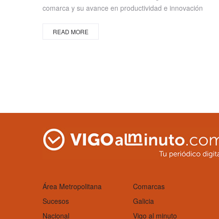
comarca y su avance en productividad e innovación
READ MORE
Área Metropolitana
Comarcas
Sucesos
Galicia
Nacional
Vigo al minuto