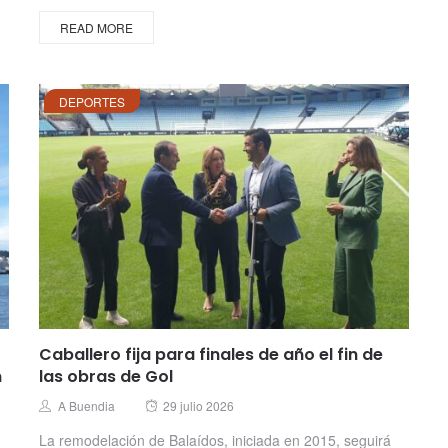
READ MORE
DEPORTES
Caballero fija para finales de año el fin de
n
las obras de Gol
Posted
Author
A Buendia
29 julio 2026
on
La remodelación de Balaídos, iniciada en 2015, seguirá