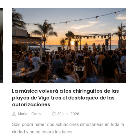
La música volverá a los chiringuitos de las
playas de Vigo tras el desbloqueo de las
autorizaciones
Posted
Author
Maria L Garcia
30 julio 2026
on
Sólo podrá haber dos actuaciones simultáneas en toda la
ciudad y no se tocará los lunes