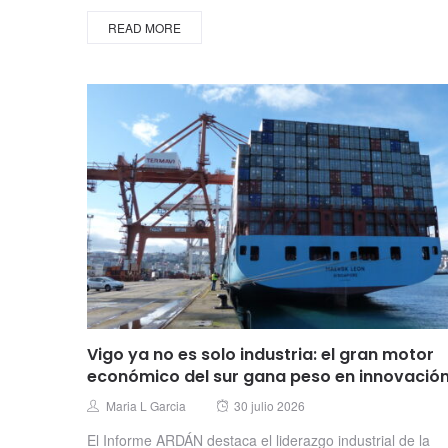
READ MORE
Vigo ya no es solo industria: el gran motor
económico del sur gana peso en innovació
Posted
Author
Maria L Garcia
30 julio 2026
on
El Informe ARDÁN destaca el liderazgo industrial de la