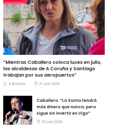
“Mientras Caballero coloca luces en julio,
las alcaldesas de A Coruña y Santiago
trabajan por sus aeropuertos”
Posted
Author
A Buendia
31 julio 2026
on
Caballero: “La Xunta tendrá
más dinero que nunca, pero
sigue sin invertir en Vigo”
Posted
30 julio 2026
on