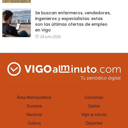
on
Se buscan enfermeros, vendedores,
ingenieros y especialistas: estas
son las últimas ofertas de empleo
en Vigo
Posted
29 julio 2026
on
Área Metropolitana
Comarcas
Sucesos
Galicia
Nacional
Vigo al minuto
Cultura
Deportes