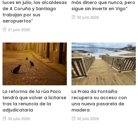
luces en julio, las alcaldesas
más dinero que nunca, pero
de A Coruña y Santiago
sigue sin invertir en Vigo”
trabajan por sus
Posted
30 julio 2026
aeropuertos”
on
Posted
31 julio 2026
on
La reforma de la rúa Pazo
La Praia da Fontaiña
tendrá que volver a licitarse
recupera su acceso con
tras la renuncia de la
una nueva pasarela de
adjudicataria
madera
Posted
Posted
30 julio 2026
30 julio 2026
on
on