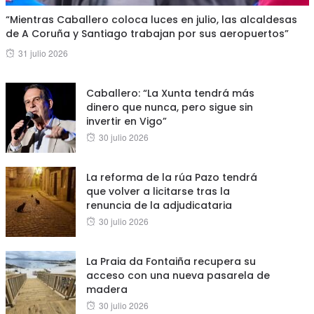
“Mientras Caballero coloca luces en julio, las alcaldesas
de A Coruña y Santiago trabajan por sus aeropuertos”
Posted
31 julio 2026
on
Caballero: “La Xunta tendrá más
dinero que nunca, pero sigue sin
invertir en Vigo”
Posted
30 julio 2026
on
La reforma de la rúa Pazo tendrá
que volver a licitarse tras la
renuncia de la adjudicataria
Posted
30 julio 2026
on
La Praia da Fontaiña recupera su
acceso con una nueva pasarela de
madera
Posted
30 julio 2026