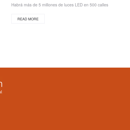
on
Habrá más de 5 millones de luces LED en 500 calles
READ MORE