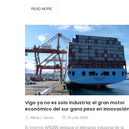
READ MORE
Vigo ya no es solo industria: el gran motor
económico del sur gana peso en innovació
Posted
Author
Maria L Garcia
30 julio 2026
on
El Informe ARDÁN destaca el liderazgo industrial de la