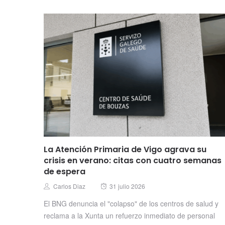
La Atención Primaria de Vigo agrava su
crisis en verano: citas con cuatro semanas
de espera
Posted
Author
Carlos Diaz
31 julio 2026
on
El BNG denuncia el "colapso" de los centros de salud y
reclama a la Xunta un refuerzo inmediato de personal