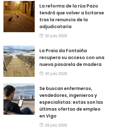
La reforma de la rúa Pazo
tendrá que volver a licitarse
tras la renuncia de la
adjudicataria
Posted
30 julio 2026
on
La Praia da Fontaiña
recupera su acceso con una
nueva pasarela de madera
Posted
30 julio 2026
on
Se buscan enfermeros,
vendedores, ingenieros y
especialistas: estas son las
últimas ofertas de empleo
en Vigo
Posted
29 julio 2026
on