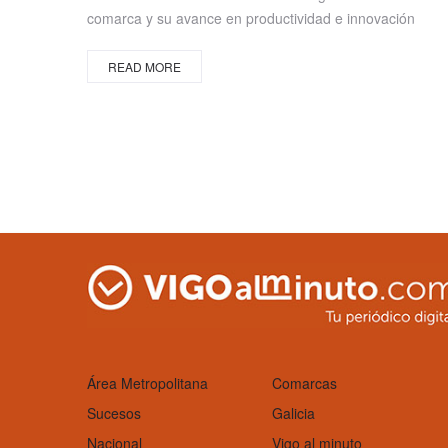
comarca y su avance en productividad e innovación
READ MORE
Área Metropolitana
Comarcas
Sucesos
Galicia
Nacional
Vigo al minuto