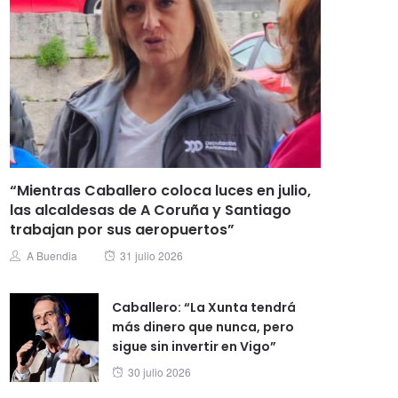
“Mientras Caballero coloca luces en julio,
las alcaldesas de A Coruña y Santiago
trabajan por sus aeropuertos”
Posted
Author
A Buendia
31 julio 2026
on
Caballero: “La Xunta tendrá
más dinero que nunca, pero
sigue sin invertir en Vigo”
Posted
30 julio 2026
on