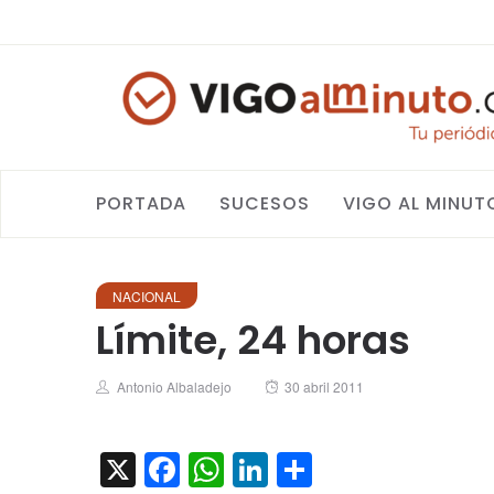
PORTADA
SUCESOS
VIGO AL MINUT
NACIONAL
Límite, 24 horas
Author
Posted
Antonio Albaladejo
30 abril 2011
on
X
Facebook
WhatsApp
LinkedIn
Compartir