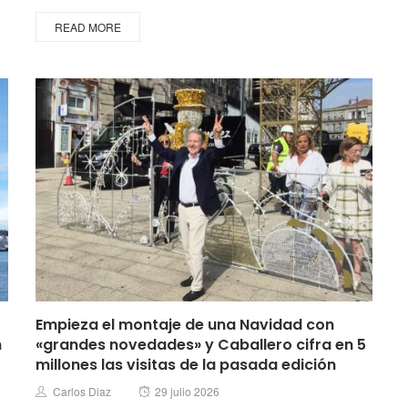
READ MORE
Empieza el montaje de una Navidad con
n
«grandes novedades» y Caballero cifra en 5
millones las visitas de la pasada edición
Posted
Author
Carlos Diaz
29 julio 2026