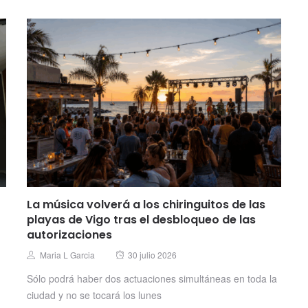
La música volverá a los chiringuitos de las
playas de Vigo tras el desbloqueo de las
autorizaciones
Posted
Author
Maria L Garcia
30 julio 2026
on
Sólo podrá haber dos actuaciones simultáneas en toda la
ciudad y no se tocará los lunes