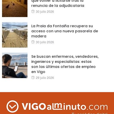
que volver a licitarse tras la
renuncia de la adjudicataria
Posted
30 julio 2026
on
La Praia da Fontaiña recupera su
acceso con una nueva pasarela de
madera
Posted
30 julio 2026
on
Se buscan enfermeros, vendedores,
ingenieros y especialistas: estas
son las últimas ofertas de empleo
en Vigo
Posted
29 julio 2026
on