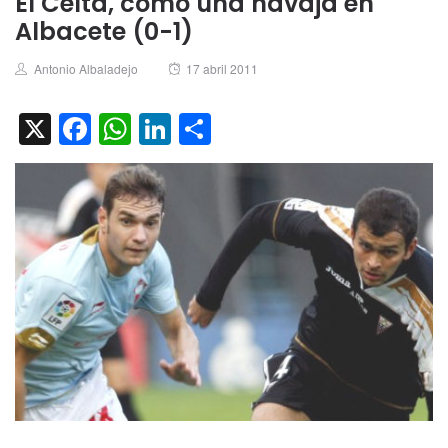
El Celta, como una navaja en
Albacete (0-1)
Author
Posted
Antonio Albaladejo
17 abril 2011
on
X
Facebook
WhatsApp
LinkedIn
Compartir