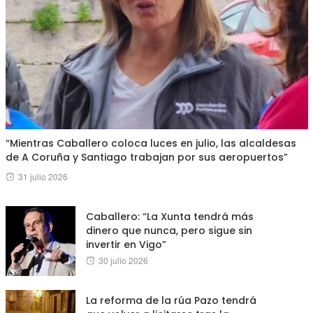
“Mientras Caballero coloca luces en julio, las alcaldesas
de A Coruña y Santiago trabajan por sus aeropuertos”
Posted
31 julio 2026
on
Caballero: “La Xunta tendrá más
dinero que nunca, pero sigue sin
invertir en Vigo”
Posted
30 julio 2026
on
La reforma de la rúa Pazo tendrá