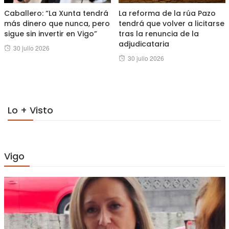
Caballero: “La Xunta tendrá
La reforma de la rúa Pazo
más dinero que nunca, pero
tendrá que volver a licitarse
sigue sin invertir en Vigo”
tras la renuncia de la
adjudicataria
Posted
30 julio 2026
Posted
30 julio 2026
on
on
Lo + Visto
Vigo