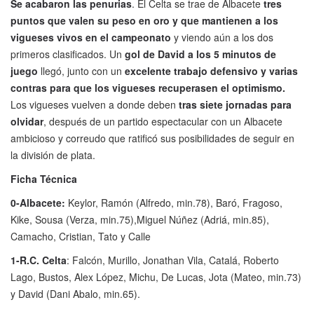
Se acabaron las penurias
. El Celta se trae de Albacete
tres
puntos que valen su peso en oro y que mantienen a los
vigueses vivos en el campeonato
y viendo aún a los dos
primeros clasificados. Un
gol de David a los 5 minutos de
juego
llegó, junto con un
excelente trabajo defensivo y varias
contras para que los vigueses recuperasen el optimismo.
Los vigueses vuelven a donde deben
tras siete jornadas para
olvidar
, después de un partido espectacular con un Albacete
ambicioso y correudo que ratificó sus posibilidades de seguir en
la división de plata.
Ficha Técnica
0-Albacete:
Keylor, Ramón (Alfredo, min.78), Baró, Fragoso,
Kike, Sousa (Verza, min.75),Miguel Núñez (Adriá, min.85),
Camacho, Cristian, Tato y Calle
1-R.C. Celta
: Falcón, Murillo, Jonathan Vila, Catalá, Roberto
Lago, Bustos, Alex López, Michu, De Lucas, Jota (Mateo, min.73)
y David (Dani Abalo, min.65).