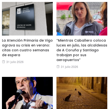
La Atención Primaria de Vigo
“Mientras Caballero coloca
agrava su crisis en verano:
luces en julio, las alcaldesas
citas con cuatro semanas
de A Coruña y Santiago
de espera
trabajan por sus
aeropuertos”
Posted
31 julio 2026
Posted
31 julio 2026
on
on