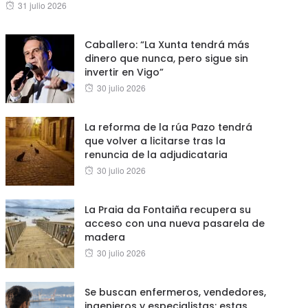
Posted
31 julio 2026
on
Caballero: “La Xunta tendrá más
dinero que nunca, pero sigue sin
invertir en Vigo”
Posted
30 julio 2026
on
La reforma de la rúa Pazo tendrá
que volver a licitarse tras la
renuncia de la adjudicataria
Posted
30 julio 2026
on
La Praia da Fontaiña recupera su
acceso con una nueva pasarela de
madera
Posted
30 julio 2026
on
Se buscan enfermeros, vendedores,
ingenieros y especialistas: estas