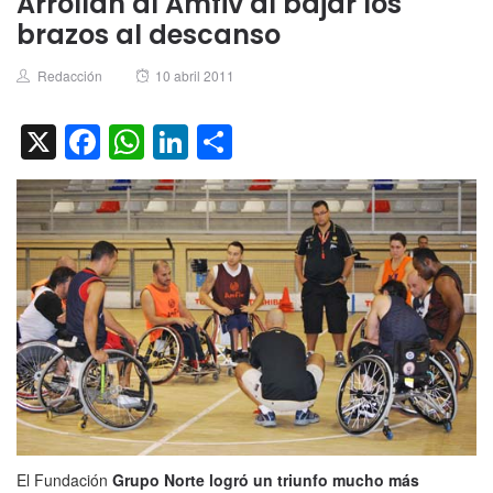
Arrollan al Amfiv al bajar los
brazos al descanso
Author
Posted
Redacción
10 abril 2011
on
X
Facebook
WhatsApp
LinkedIn
Compartir
El Fundación
Grupo Norte logró un triunfo mucho más