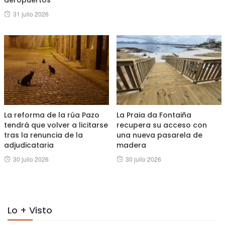
aeropuertos”
on
Posted
31 julio 2026
on
La reforma de la rúa Pazo
La Praia da Fontaiña
tendrá que volver a licitarse
recupera su acceso con
tras la renuncia de la
una nueva pasarela de
adjudicataria
madera
Posted
Posted
30 julio 2026
30 julio 2026
on
on
Lo + Visto