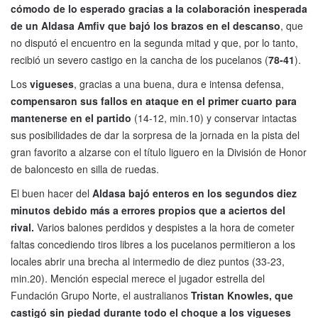
cómodo de lo esperado gracias a la colaboración inesperada
de un Aldasa Amfiv que bajó los brazos en el descanso
, que
no disputó el encuentro en la segunda mitad y que, por lo tanto,
recibió un severo castigo en la cancha de los pucelanos (
78-41
).
Los
vigueses
, gracias a una buena, dura e intensa defensa,
compensaron sus fallos en ataque en el primer cuarto para
mantenerse en el partido
(14-12, min.10) y conservar intactas
sus posibilidades de dar la sorpresa de la jornada en la pista del
gran favorito a alzarse con el título liguero en la División de Honor
de baloncesto en silla de ruedas.
El buen hacer del
Aldasa bajó enteros en los segundos diez
minutos debido más a errores propios que a aciertos del
rival.
Varios balones perdidos y despistes a la hora de cometer
faltas concediendo tiros libres a los pucelanos permitieron a los
locales abrir una brecha al intermedio de diez puntos (33-23,
min.20). Mención especial merece el jugador estrella del
Fundación Grupo Norte, el australianos
Tristan Knowles, que
castigó sin piedad durante todo el choque a los vigueses