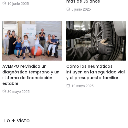
más de 35 años
Posted
10 junio 2025
Posted
5 junio 2025
on
on
AVEMPO reivindica un
Cómo los neumáticos
diagnóstico temprano y un
influyen en la seguridad vial
sistema de financiación
y el presupuesto familiar
estable
Posted
12 mayo 2025
Posted
30 mayo 2025
on
on
Lo + Visto