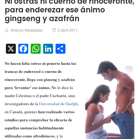
Ni ostras ni cuerno de rinoceronte,
para enderezar ese ánimo
gingseng y azafrán
Author
Posted
Antonio Albaladejo
2 abril 2011
on
X
Facebook
WhatsApp
LinkedIn
Compartir
No hacen falta ostras ni ponerse hasta las
trancas de enderezol o cuerno de
rinoceronte, llega con ginseng y azafrán
para ‘levantar’ ese ánimo.
No lo dice la
madre Celestina o el padre Cucharón, sino
investigadores de la
Universidad de Guelph
,
han realizado varios
en Canadá, quienes
estudios para comprobar la eficacia de
aquellas sustancias habitualmente
utilizadas como afrodisiacos
, y la