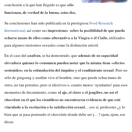
ólo
conclusión a la que han llegado es que s
funcionan, de verdad de la buena, estas dos.
Su conclusiones han sido publicada en la prestigiosa
Food Research
impresiones sobre la posibilidad de que pueda
International
, así como sus
echarse mano de ellos como alternativa a la
Viagra o el
Cialis
, utilizados
para algunos trastornos sexuales como la disfunción eréctil.
azafrán
además de su capacidad
En el caso del
, se ha demostrado, que
elevadora quienes lo consumen pueden notar que la misma tiene «efectos
sostenidos» en la estimulación del impulso y el rendimiento sexual
. Pero no
sólo de gingseng y azafrán vive el hombre, sino que puede echar mano de
otros, no tan potentes, pero sí efectivos o, cuanto menos ‘ayudantes’ para esos
el ajo, el clavo o el jengibre, no así el
momentos de decaimiento, como
chocolate en el que los científicos no encontraron evidencia de que esté
vinculado a la excitación o la satisfacción sexual.
…eso sí, profesores ¿y lo
bien que se pasa poniendo el chocolate donde debe ser y…? ejem, ejem, eso
dicen.