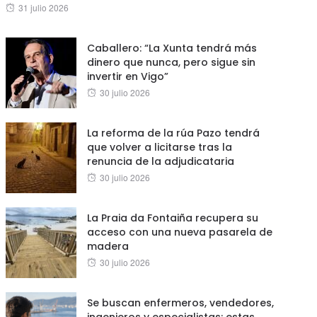
Posted
31 julio 2026
on
Caballero: “La Xunta tendrá más
dinero que nunca, pero sigue sin
invertir en Vigo”
Posted
30 julio 2026
on
La reforma de la rúa Pazo tendrá
que volver a licitarse tras la
renuncia de la adjudicataria
Posted
30 julio 2026
on
La Praia da Fontaiña recupera su
acceso con una nueva pasarela de
madera
Posted
30 julio 2026
on
Se buscan enfermeros, vendedores,
ingenieros y especialistas: estas