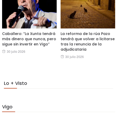
Caballero: “La Xunta tendrá
La reforma de la rúa Pazo
más dinero que nunca, pero
tendrá que volver a licitarse
sigue sin invertir en Vigo”
tras la renuncia de la
adjudicataria
Posted
30 julio 2026
Posted
30 julio 2026
on
on
Lo + Visto
Vigo