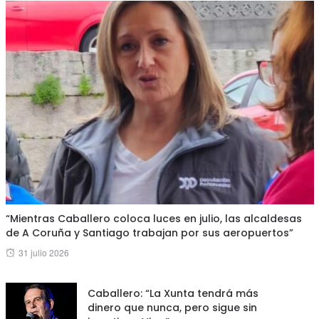
“Mientras Caballero coloca luces en julio, las alcaldesas
de A Coruña y Santiago trabajan por sus aeropuertos”
Posted
31 julio 2026
on
Caballero: “La Xunta tendrá más
dinero que nunca, pero sigue sin