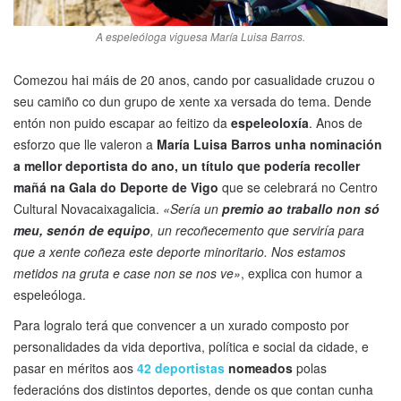
A espeleóloga viguesa María Luisa Barros.
Comezou hai máis de 20 anos, cando por casualidade cruzou o
seu camiño co dun grupo de xente xa versada do tema. Dende
entón non puido escapar ao feitizo da
espeleoloxía
. Anos de
esforzo que lle valeron a
María Luisa Barros unha nominación
a mellor deportista do ano, un título que podería recoller
mañá na Gala do Deporte de Vigo
que se celebrará no Centro
Cultural Novacaixagalicia.
«Sería un
premio ao traballo non só
meu, senón de equipo
, un recoñecemento que serviría para
que a xente coñeza este deporte minoritario. Nos estamos
metidos na gruta e case non se nos ve»
, explica con humor a
espeleóloga.
Para logralo terá que convencer a un xurado composto por
personalidades da vida deportiva, política e social da cidade, e
pasar en méritos aos
42 deportistas
nomeados
polas
federacións dos distintos deportes, dende os que contan cunha