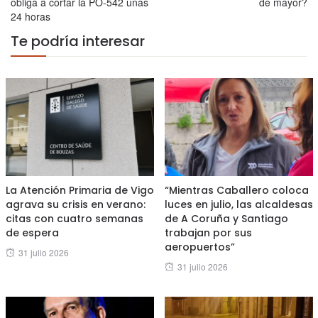
obliga a cortar la PO-542 unas
de mayor?
24 horas
Te podría interesar
La Atención Primaria de Vigo
“Mientras Caballero coloca
agrava su crisis en verano:
luces en julio, las alcaldesas
citas con cuatro semanas
de A Coruña y Santiago
de espera
trabajan por sus
aeropuertos”
Posted
31 julio 2026
Posted
31 julio 2026
on
on