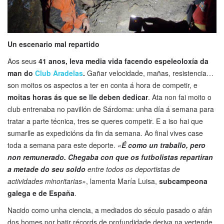
Un escenario mal repartido
Aos seus
41 anos, leva media vida facendo espeleoloxía da
man do
Club Aradelas
.
Gañar velocidade, mañas, resistencia…
son moitos os aspectos a ter en conta á hora de competir, e
moitas horas ás que se lle deben dedicar
. Ata non fai moito o
club entrenaba no pavillón de Sárdoma: unha día á semana para
tratar a parte técnica, tres se queres competir. E a iso hai que
sumarlle as expedicións da fin da semana. Ao final vives case
toda a semana para este deporte.
«
É como un traballo, pero
non remunerado. Chegaba con que os futbolistas repartiran
a metade do seu soldo
entre todos os deportistas de
actividades minoritarias»
, lamenta María Luisa,
subcampeona
galega e de España
.
Nacido como unha ciencia, a mediados do século pasado o afán
dos homes por batir récords de profundidade deriva na vertende