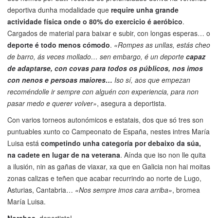
deportiva dunha modalidade que
require unha grande
actividade física onde o 80% do exercicio é aeróbico
.
Cargados de material para baixar e subir, con longas esperas… o
deporte é todo menos cómodo
.
«Rompes as unllas, estás cheo
de barro, ás veces mollado… sen embargo, é un deporte
capaz
de adaptarse, con covas para todos os públicos, nos imos
con nenos e persoas maiores…
Iso sí, aos que empezan
recoméndolle ir sempre con alguén con experiencia, para non
pasar medo e querer volver»
, asegura a deportista.
Con varios torneos autonómicos e estatais, dos que só tres son
puntuables xunto co Campeonato de España, nestes intres María
Luisa está
competindo unha categoría por debaixo da súa,
na cadete en lugar de na veterana
. Aínda que iso non lle quita
a ilusión, nin as gañas de viaxar, xa que en Galicia non hai moitas
zonas calizas e teñen que acabar recurrindo ao norte de Lugo,
Asturias, Cantabria…
«Nos sempre imos cara arriba»
, bromea
María Luisa.