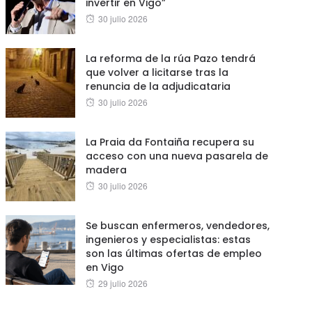
invertir en Vigo”
Posted
30 julio 2026
on
La reforma de la rúa Pazo tendrá
que volver a licitarse tras la
renuncia de la adjudicataria
Posted
30 julio 2026
on
La Praia da Fontaiña recupera su
acceso con una nueva pasarela de
madera
Posted
30 julio 2026
on
Se buscan enfermeros, vendedores,
ingenieros y especialistas: estas
son las últimas ofertas de empleo
en Vigo
Posted
29 julio 2026
on