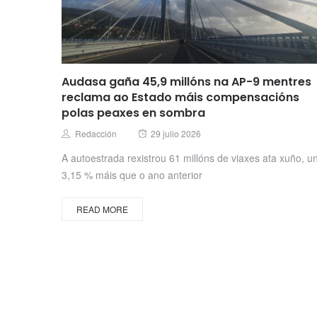
Audasa gaña 45,9 millóns na AP-9 mentres
reclama ao Estado máis compensacións
polas peaxes en sombra
Posted
Author
Redacción
29 julio 2026
on
A autoestrada rexistrou 61 millóns de viaxes ata xuño, u
3,15 % máis que o ano anterior
READ MORE