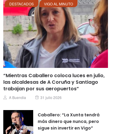
DESTACADOS
VIGO AL MINUTO
“Mientras Caballero coloca luces en julio,
las alcaldesas de A Coruña y Santiago
trabajan por sus aeropuertos”
Posted
Author
A Buendia
31 julio 2026
on
Caballero: “La Xunta tendrá
más dinero que nunca, pero
sigue sin invertir en Vigo”