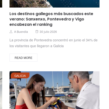
Los destinos gallegos más buscados este
verano: Sanxenxo, Pontevedra y Vigo
encabezan el ranking
Posted
Author
A Buendia
30 julio 2026
on
La provincia de Pontevedra concentró en junio el 34% de
los visitantes que llegaron a Galicia
READ MORE
GALICIA