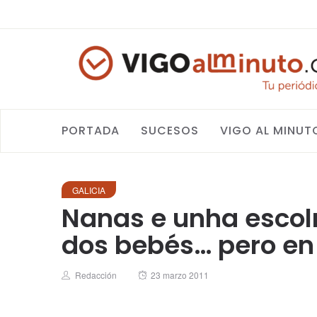
PORTADA
SUCESOS
VIGO AL MINUT
GALICIA
Nanas e unha esco
dos bebés… pero en
Author
Posted
Redacción
23 marzo 2011
on