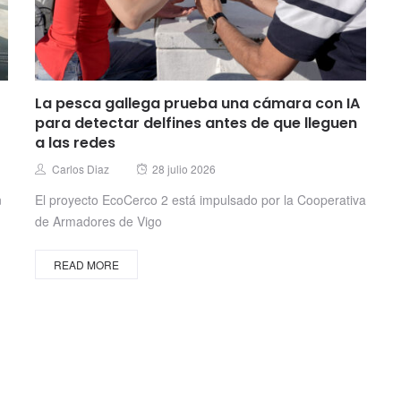
La pesca gallega prueba una cámara con IA
para detectar delfines antes de que lleguen
a las redes
Posted
Author
Carlos Diaz
28 julio 2026
on
n
El proyecto EcoCerco 2 está impulsado por la Cooperativa
de Armadores de Vigo
READ MORE