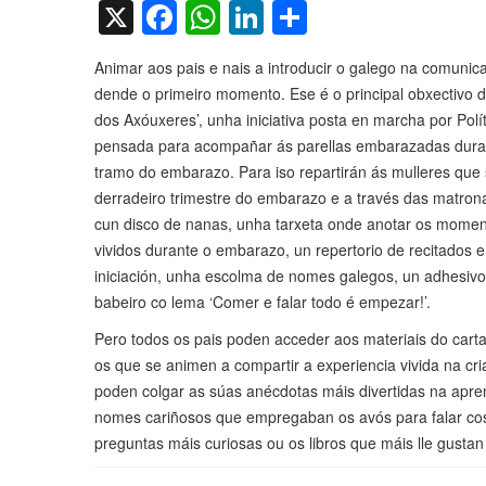
X
Facebook
WhatsApp
LinkedIn
Compartir
Animar aos pais e nais a introducir o galego na comunicac
dende o primeiro momento. Ese é o principal obxectivo do
dos Axóuxeres’, unha iniciativa posta en marcha por Polít
pensada para acompañar ás parellas embarazadas duran
tramo do embarazo. Para iso repartirán ás mulleres que
derradeiro trimestre do embarazo e a través das matron
cun disco de nanas, unha tarxeta onde anotar os momen
vividos durante o embarazo, un repertorio de recitados 
iniciación, unha escolma de nomes galegos, un adhesivo
babeiro co lema ‘Comer e falar todo é empezar!’.
Pero todos os pais poden acceder aos materiais do carta
os que se animen a compartir a experiencia vivida na cria
poden colgar as súas anécdotas máis divertidas na apren
nomes cariñosos que empregaban os avós para falar cos
preguntas máis curiosas ou os libros que máis lle gustan