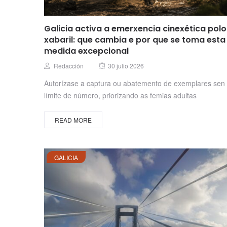
Galicia activa a emerxencia cinexética polo
xabaril: que cambia e por que se toma esta
medida excepcional
Posted
Author
Redacción
30 julio 2026
on
Autorízase a captura ou abatemento de exemplares sen
límite de número, priorizando as femias adultas
READ MORE
GALICIA