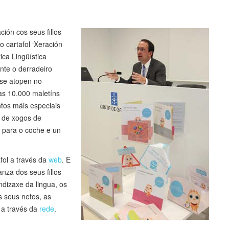
ión cos seus fillos
 cartafol ‘Xeración
ica Lingüística
te o derradeiro
 se atopen no
as 10.000 maletíns
tos máis especiais
e de xogos de
 para o coche e un
fol a través da
web
. E
nza dos seus fillos
dizaxe da lingua, os
 seus netos, as
 a través da
rede
.