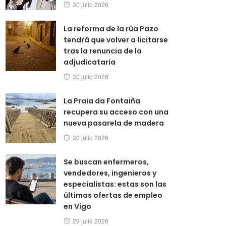
Posted
30 julio 2026
on
La reforma de la rúa Pazo
tendrá que volver a licitarse
tras la renuncia de la
adjudicataria
Posted
30 julio 2026
on
La Praia da Fontaiña
recupera su acceso con una
nueva pasarela de madera
Posted
30 julio 2026
on
Se buscan enfermeros,
vendedores, ingenieros y
especialistas: estas son las
últimas ofertas de empleo
en Vigo
Posted
29 julio 2026