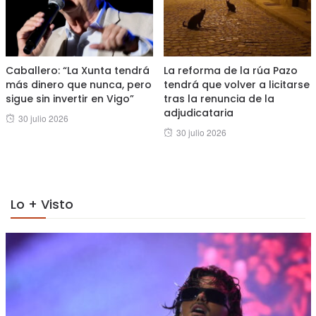
Caballero: “La Xunta tendrá
La reforma de la rúa Pazo
más dinero que nunca, pero
tendrá que volver a licitarse
sigue sin invertir en Vigo”
tras la renuncia de la
adjudicataria
Posted
30 julio 2026
Posted
30 julio 2026
on
on
Lo + Visto