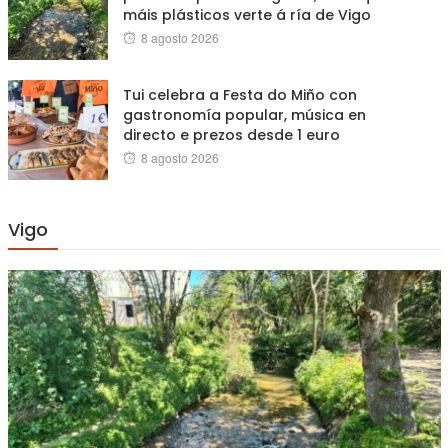
máis plásticos verte á ría de Vigo
Posted
8 agosto 2026
on
Tui celebra a Festa do Miño con
gastronomía popular, música en
directo e prezos desde 1 euro
Posted
8 agosto 2026
on
Vigo