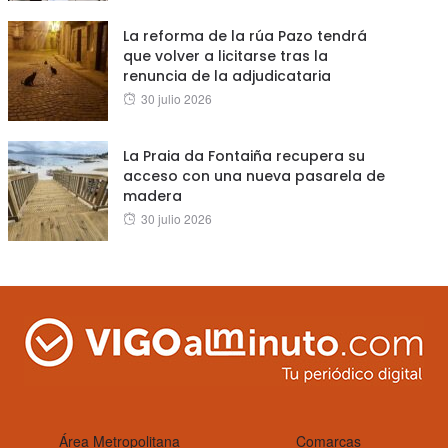
on
La reforma de la rúa Pazo tendrá
que volver a licitarse tras la
renuncia de la adjudicataria
Posted
30 julio 2026
on
La Praia da Fontaiña recupera su
acceso con una nueva pasarela de
madera
Posted
30 julio 2026
on
Área Metropolitana
Comarcas