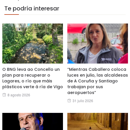
Te podría interesar
O BNG leva ao Concello un
“Mientras Caballero coloca
plan para recuperar o
luces en julio, las alcaldesas
Lagares, o río que máis
de A Coruña y Santiago
plásticos verte á ría de Vigo
trabajan por sus
aeropuertos”
Posted
8 agosto 2026
Posted
31 julio 2026
on
on