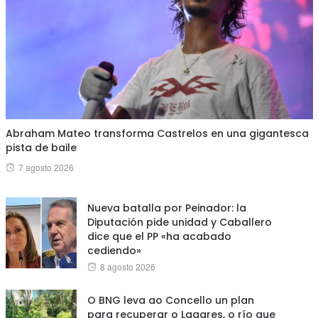
Abraham Mateo transforma Castrelos en una gigantesca
pista de baile
Posted
7 agosto 2026
on
Nueva batalla por Peinador: la
Diputación pide unidad y Caballero
dice que el PP «ha acabado
cediendo»
Posted
8 agosto 2026
on
O BNG leva ao Concello un plan
para recuperar o Lagares, o río que