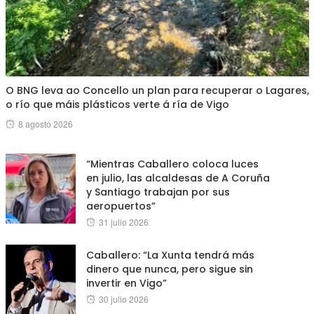
O BNG leva ao Concello un plan para recuperar o Lagares,
o río que máis plásticos verte á ría de Vigo
Posted
8 agosto 2026
on
“Mientras Caballero coloca luces
en julio, las alcaldesas de A Coruña
y Santiago trabajan por sus
aeropuertos”
Posted
31 julio 2026
on
Caballero: “La Xunta tendrá más
dinero que nunca, pero sigue sin
invertir en Vigo”
Posted
30 julio 2026