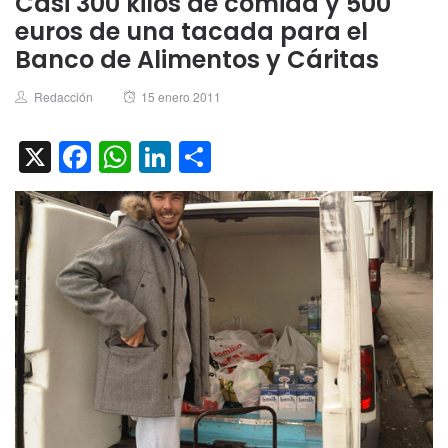
Casi 300 kilos de comida y 500
euros de una tacada para el
Banco de Alimentos y Cáritas
Author
Posted
Redacción
15 enero 2011
on
X
Facebook
WhatsApp
LinkedIn
Compartir