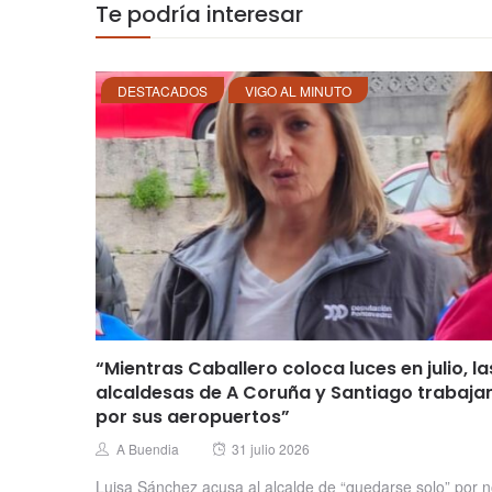
Te podría interesar
DESTACADOS
VIGO AL MINUTO
“Mientras Caballero coloca luces en julio, la
alcaldesas de A Coruña y Santiago trabaja
por sus aeropuertos”
Posted
Author
A Buendia
31 julio 2026
on
Luisa Sánchez acusa al alcalde de “quedarse solo” por 