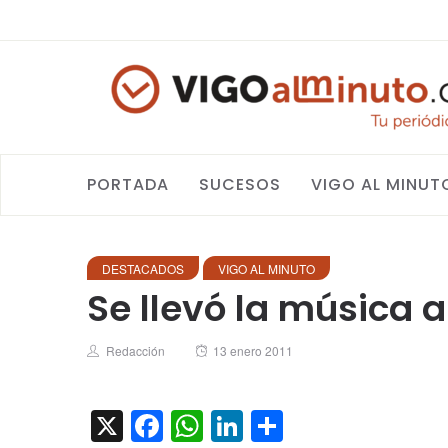
PORTADA
SUCESOS
VIGO AL MINUT
DESTACADOS
VIGO AL MINUTO
Se llevó la música a
Author
Posted
Redacción
13 enero 2011
on
X
Facebook
WhatsApp
LinkedIn
Compartir