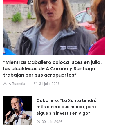
“Mientras Caballero coloca luces en julio,
las alcaldesas de A Coruña y Santiago
trabajan por sus aeropuertos”
Posted
Author
A Buendia
31 julio 2026
on
Caballero: “La Xunta tendrá
más dinero que nunca, pero
sigue sin invertir en Vigo”
Posted
30 julio 2026
on