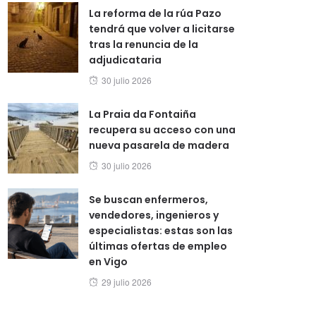
La reforma de la rúa Pazo
tendrá que volver a licitarse
tras la renuncia de la
adjudicataria
Posted
30 julio 2026
on
La Praia da Fontaiña
recupera su acceso con una
nueva pasarela de madera
Posted
30 julio 2026
on
Se buscan enfermeros,
vendedores, ingenieros y
especialistas: estas son las
últimas ofertas de empleo
en Vigo
Posted
29 julio 2026
on