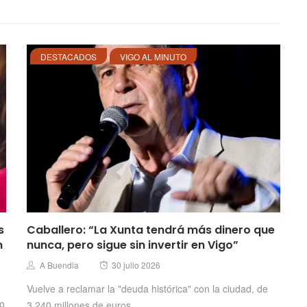
DESTACADOS
VIGO AL MINUTO
s
Caballero: “La Xunta tendrá más dinero que
n
nunca, pero sigue sin invertir en Vigo”
Posted
Author
A Buendia
30 julio 2026
on
Vuelve a reclamar la "deuda histórica" con la ciudad, de
no
3.240 millones de euros