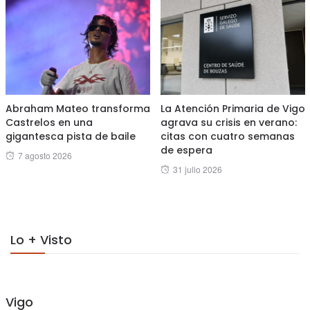
Abraham Mateo transforma
La Atención Primaria de Vigo
Castrelos en una
agrava su crisis en verano:
gigantesca pista de baile
citas con cuatro semanas
de espera
Posted
7 agosto 2026
Posted
31 julio 2026
on
on
Lo + Visto
Vigo