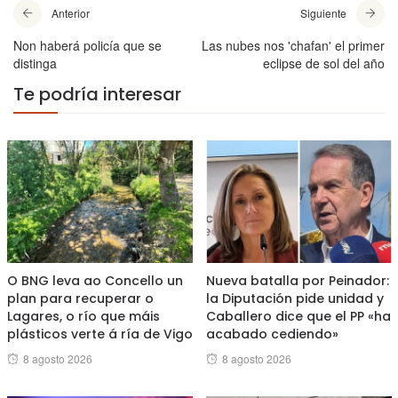
Anterior
Siguiente
Non haberá policía que se
Las nubes nos 'chafan' el primer
distinga
eclipse de sol del año
Te podría interesar
O BNG leva ao Concello un
Nueva batalla por Peinador:
plan para recuperar o
la Diputación pide unidad y
Lagares, o río que máis
Caballero dice que el PP «ha
plásticos verte á ría de Vigo
acabado cediendo»
Posted
Posted
8 agosto 2026
8 agosto 2026
on
on