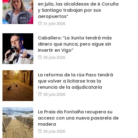
en julio, las alcaldesas de A Coruña
y Santiago trabajan por sus
aeropuertos”
Posted
31 julio 2026
on
Caballero: “La Xunta tendrá más
dinero que nunca, pero sigue sin
invertir en Vigo”
Posted
30 julio 2026
on
La reforma de la rúa Pazo tendrá
que volver a licitarse tras la
renuncia de la adjudicataria
Posted
30 julio 2026
on
La Praia da Fontaiña recupera su
acceso con una nueva pasarela de
madera
Posted
30 julio 2026
on