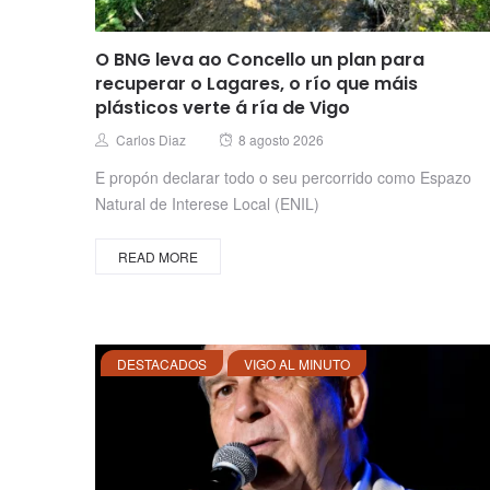
O BNG leva ao Concello un plan para
recuperar o Lagares, o río que máis
plásticos verte á ría de Vigo
Posted
Author
Carlos Diaz
8 agosto 2026
on
E propón declarar todo o seu percorrido como Espazo
Natural de Interese Local (ENIL)
READ MORE
DESTACADOS
VIGO AL MINUTO