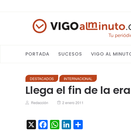
PORTADA
SUCESOS
VIGO AL MINUT
DESTACADOS
INTERNACIONAL
Llega el fin de la er
Author
Posted
Redacción
2 enero 2011
on
X
Facebook
WhatsApp
LinkedIn
Compartir