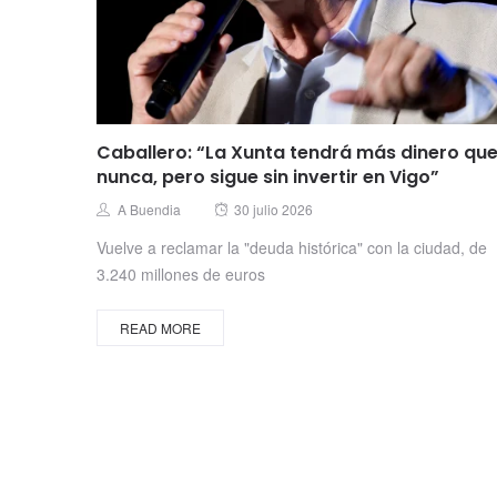
Caballero: “La Xunta tendrá más dinero qu
nunca, pero sigue sin invertir en Vigo”
Posted
Author
A Buendia
30 julio 2026
on
Vuelve a reclamar la "deuda histórica" con la ciudad, de
3.240 millones de euros
READ MORE