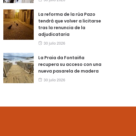
on
La reforma de la rúa Pazo
tendrá que volver a licitarse
tras la renuncia de la
adjudicataria
Posted
30 julio 2026
on
La Praia da Fontaiña
recupera su acceso con una
nueva pasarela de madera
Posted
30 julio 2026
on