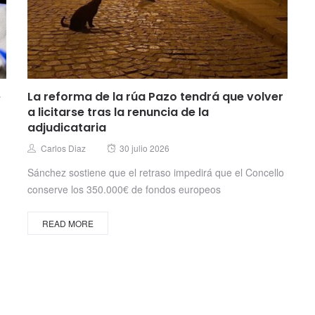
e
La reforma de la rúa Pazo tendrá que volver
a licitarse tras la renuncia de la
adjudicataria
Posted
Author
Carlos Diaz
30 julio 2026
on
Sánchez sostiene que el retraso impedirá que el Concello
conserve los 350.000€ de fondos europeos
READ MORE