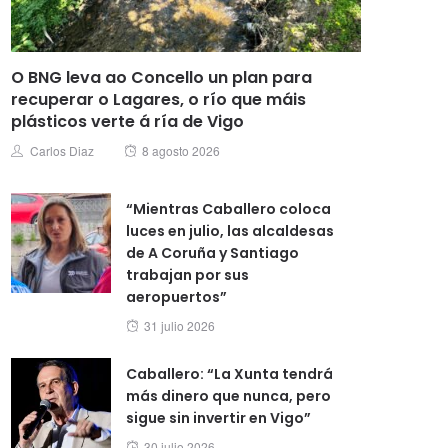
O BNG leva ao Concello un plan para
recuperar o Lagares, o río que máis
plásticos verte á ría de Vigo
Posted
Author
Carlos Diaz
8 agosto 2026
on
“Mientras Caballero coloca
luces en julio, las alcaldesas
de A Coruña y Santiago
trabajan por sus
aeropuertos”
Posted
31 julio 2026
on
Caballero: “La Xunta tendrá
más dinero que nunca, pero
sigue sin invertir en Vigo”
Posted
30 julio 2026