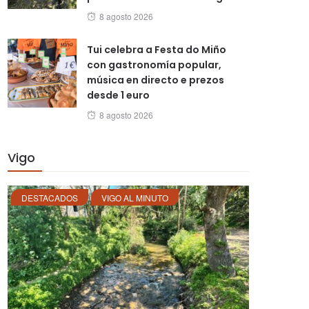
Posted
8 agosto 2026
on
Tui celebra a Festa do Miño
con gastronomía popular,
música en directo e prezos
desde 1 euro
Posted
8 agosto 2026
on
Vigo
DESTACADOS
VIGO AL MINUTO