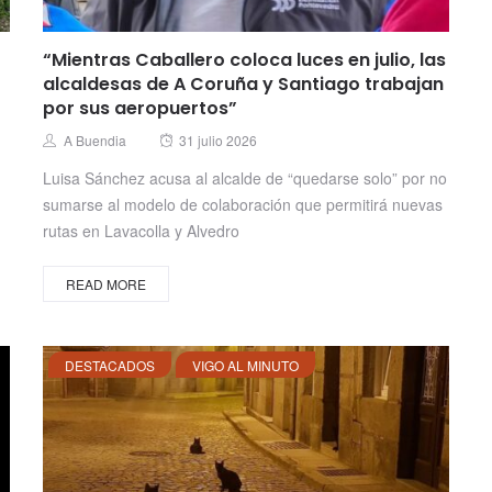
“Mientras Caballero coloca luces en julio, las
alcaldesas de A Coruña y Santiago trabajan
por sus aeropuertos”
Posted
Author
A Buendia
31 julio 2026
on
Luisa Sánchez acusa al alcalde de “quedarse solo” por no
sumarse al modelo de colaboración que permitirá nuevas
rutas en Lavacolla y Alvedro
READ MORE
DESTACADOS
VIGO AL MINUTO