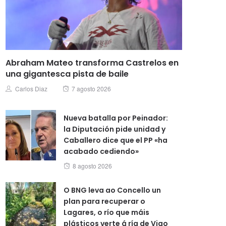
Abraham Mateo transforma Castrelos en
una gigantesca pista de baile
Posted
Author
Carlos Diaz
7 agosto 2026
on
Nueva batalla por Peinador:
la Diputación pide unidad y
Caballero dice que el PP «ha
acabado cediendo»
Posted
8 agosto 2026
on
O BNG leva ao Concello un
plan para recuperar o
Lagares, o río que máis
plásticos verte á ría de Vigo