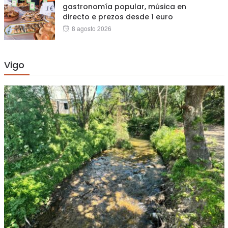
gastronomía popular, música en
directo e prezos desde 1 euro
Posted
8 agosto 2026
on
Vigo