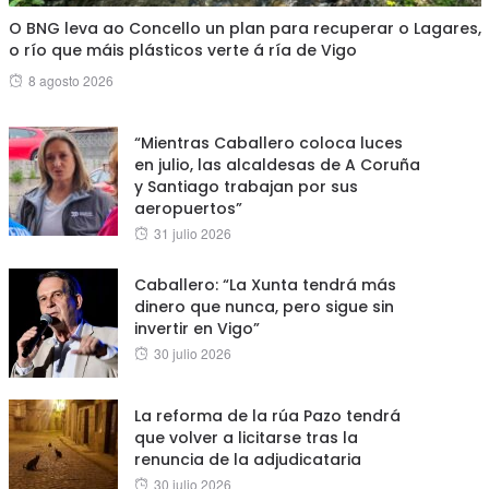
O BNG leva ao Concello un plan para recuperar o Lagares,
o río que máis plásticos verte á ría de Vigo
Posted
8 agosto 2026
on
“Mientras Caballero coloca luces
en julio, las alcaldesas de A Coruña
y Santiago trabajan por sus
aeropuertos”
Posted
31 julio 2026
on
Caballero: “La Xunta tendrá más
dinero que nunca, pero sigue sin
invertir en Vigo”
Posted
30 julio 2026
on
La reforma de la rúa Pazo tendrá
que volver a licitarse tras la
renuncia de la adjudicataria
Posted
30 julio 2026