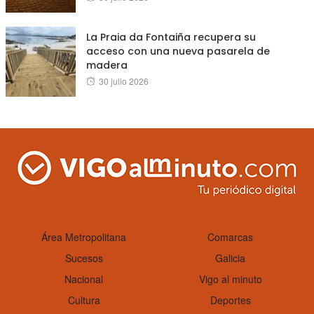
on
La Praia da Fontaiña recupera su
acceso con una nueva pasarela de
madera
Posted
30 julio 2026
on
Área Metropolitana
Comarcas
Sucesos
Galicia
Nacional
Vigo al minuto
Cultura
Deportes