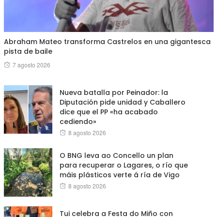
Abraham Mateo transforma Castrelos en una gigantesca
pista de baile
Posted
7 agosto 2026
on
Nueva batalla por Peinador: la
Diputación pide unidad y Caballero
dice que el PP «ha acabado
cediendo»
Posted
8 agosto 2026
on
O BNG leva ao Concello un plan
para recuperar o Lagares, o río que
máis plásticos verte á ría de Vigo
Posted
8 agosto 2026
on
Tui celebra a Festa do Miño con