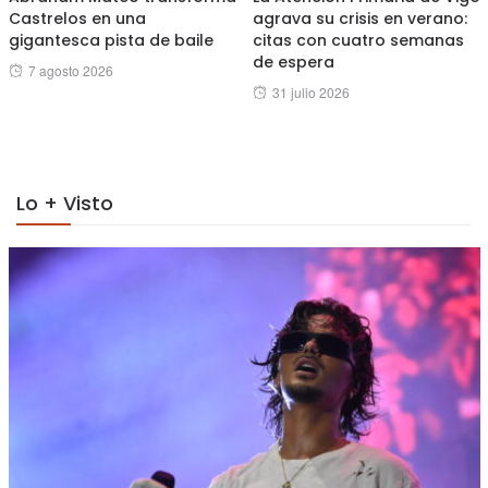
Castrelos en una
agrava su crisis en verano:
gigantesca pista de baile
citas con cuatro semanas
de espera
Posted
7 agosto 2026
Posted
31 julio 2026
on
on
Lo + Visto