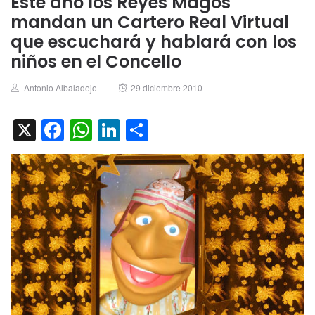
Este año los Reyes Magos
mandan un Cartero Real Virtual
que escuchará y hablará con los
niños en el Concello
Author
Posted
Antonio Albaladejo
29 diciembre 2010
on
X
Facebook
WhatsApp
LinkedIn
Compartir