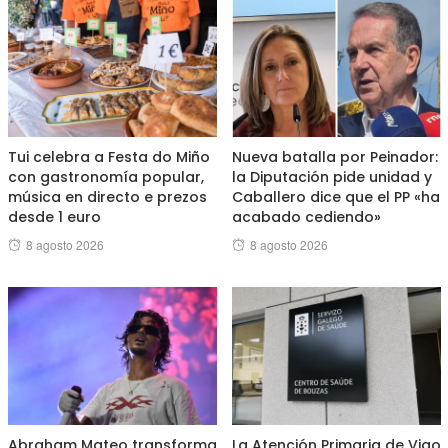
Tui celebra a Festa do Miño
Nueva batalla por Peinador:
con gastronomía popular,
la Diputación pide unidad y
música en directo e prezos
Caballero dice que el PP «ha
desde 1 euro
acabado cediendo»
Posted
Posted
8 agosto 2026
8 agosto 2026
on
on
Abraham Mateo transforma
La Atención Primaria de Vigo