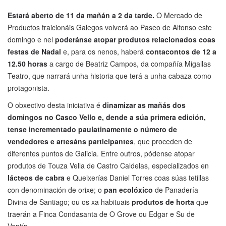
Estará aberto de 11 da mañán a 2 da tarde.
O Mercado de
Productos traicionáis Galegos volverá ao Paseo de Alfonso este
domingo e nel
poderánse atopar produtos relacionados coas
festas de Nadal
e, para os nenos, haberá
contacontos de 12 a
12.50 horas
a cargo de Beatriz Campos, da compañía Migallas
Teatro, que narrará unha historia que terá a unha cabaza como
protagonista.
O obxectivo desta iniciativa é
dinamizar as mañás dos
domingos no Casco Vello e, dende a súa primera edición,
tense incrementado paulatinamente o número de
vendedores e artesáns participantes
, que proceden de
diferentes puntos de Galicia. Entre outros, pódense atopar
produtos de Touza Vella de Castro Caldelas, especializados en
lácteos de cabra
e Queixerías Daniel Torres coas súas tetillas
con denominación de orixe; o
pan ecolóxico
de Panadería
Divina de Santiago; ou os xa habituais
produtos de horta
que
traerán a Finca Condasanta de O Grove ou Edgar e Su de
Ventín.