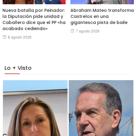
Nueva batalla por Peinador:
Abraham Mateo transforma
la Diputación pide unidad y
Castrelos en una
Caballero dice que el PP «ha
gigantesca pista de baile
acabado cediendo»
Posted
7 agosto 2026
Posted
8 agosto 2026
on
on
Lo + Visto