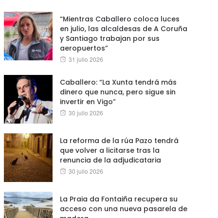
on
“Mientras Caballero coloca luces
en julio, las alcaldesas de A Coruña
y Santiago trabajan por sus
aeropuertos”
Posted
31 julio 2026
on
Caballero: “La Xunta tendrá más
dinero que nunca, pero sigue sin
invertir en Vigo”
Posted
30 julio 2026
on
La reforma de la rúa Pazo tendrá
que volver a licitarse tras la
renuncia de la adjudicataria
Posted
30 julio 2026
on
La Praia da Fontaiña recupera su
acceso con una nueva pasarela de