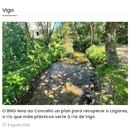
Vigo
O BNG leva ao Concello un plan para recuperar o Lagares,
o río que máis plásticos verte á ría de Vigo
Posted
8 agosto 2026