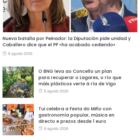
Nueva batalla por Peinador: la Diputación pide unidad y
Caballero dice que el PP «ha acabado cediendo»
Posted
8 agosto 2026
on
O BNG leva ao Concello un plan
para recuperar o Lagares, o río que
máis plásticos verte á ría de Vigo
Posted
8 agosto 2026
on
Tui celebra a Festa do Miño con
gastronomía popular, música en
directo e prezos desde 1 euro
Posted
8 agosto 2026
on