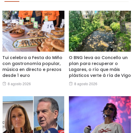
Tui celebra a Festa do Miño
O BNG leva ao Concello un
con gastronomía popular,
plan para recuperar o
música en directo e prezos
Lagares, o río que máis
desde 1 euro
plásticos verte á ría de Vigo
Posted
Posted
8 agosto 2026
8 agosto 2026
on
on