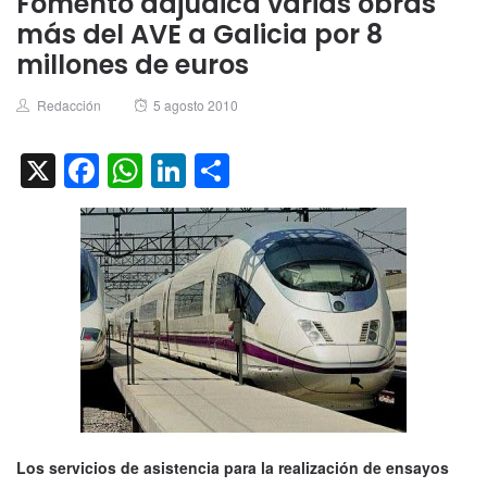
Fomento adjudica varias obras
más del AVE a Galicia por 8
millones de euros
Author
Posted
Redacción
5 agosto 2010
on
X
Facebook
WhatsApp
LinkedIn
Compartir
Los servicios de asistencia para la realización de ensayos