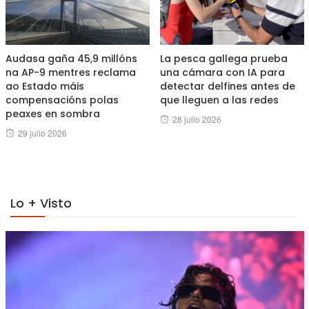
Audasa gaña 45,9 millóns
La pesca gallega prueba
na AP-9 mentres reclama
una cámara con IA para
ao Estado máis
detectar delfines antes de
compensacións polas
que lleguen a las redes
peaxes en sombra
Posted
28 julio 2026
Posted
29 julio 2026
on
on
Lo + Visto