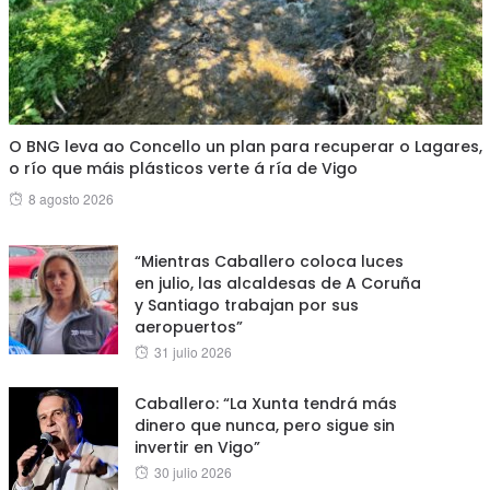
O BNG leva ao Concello un plan para recuperar o Lagares,
o río que máis plásticos verte á ría de Vigo
Posted
8 agosto 2026
on
“Mientras Caballero coloca luces
en julio, las alcaldesas de A Coruña
y Santiago trabajan por sus
aeropuertos”
Posted
31 julio 2026
on
Caballero: “La Xunta tendrá más
dinero que nunca, pero sigue sin
invertir en Vigo”
Posted
30 julio 2026