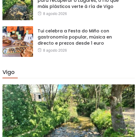
para recuperar o Lagares, o río que
máis plásticos verte á ría de Vigo
Posted
8 agosto 2026
on
Tui celebra a Festa do Miño con
gastronomía popular, música en
directo e prezos desde 1 euro
Posted
8 agosto 2026
on
Vigo