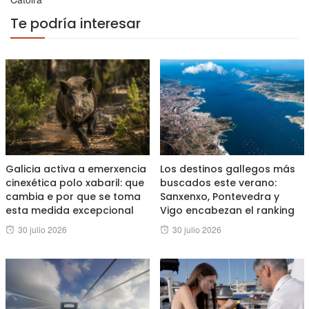
Te podría interesar
Galicia activa a emerxencia
Los destinos gallegos más
cinexética polo xabaril: que
buscados este verano:
cambia e por que se toma
Sanxenxo, Pontevedra y
esta medida excepcional
Vigo encabezan el ranking
Posted
Posted
30 julio 2026
30 julio 2026
on
on