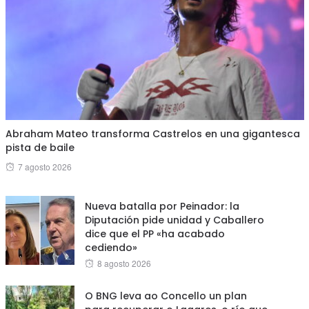
Abraham Mateo transforma Castrelos en una gigantesca
pista de baile
Posted
7 agosto 2026
on
Nueva batalla por Peinador: la
Diputación pide unidad y Caballero
dice que el PP «ha acabado
cediendo»
Posted
8 agosto 2026
on
O BNG leva ao Concello un plan