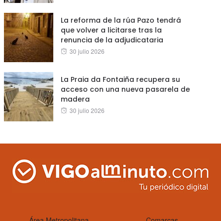
on
La reforma de la rúa Pazo tendrá
que volver a licitarse tras la
renuncia de la adjudicataria
Posted
30 julio 2026
on
La Praia da Fontaiña recupera su
acceso con una nueva pasarela de
madera
Posted
30 julio 2026
on
Área Metropolitana
Comarcas