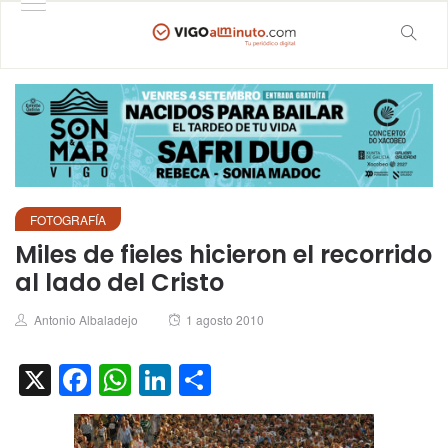
FOTOGRAFÍA
Miles de fieles hicieron el recorrido
al lado del Cristo
Author
Posted
Antonio Albaladejo
1 agosto 2010
on
X
Facebook
WhatsApp
LinkedIn
Compartir