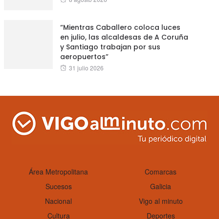
on
“Mientras Caballero coloca luces
en julio, las alcaldesas de A Coruña
y Santiago trabajan por sus
aeropuertos”
Posted
31 julio 2026
on
Área Metropolitana
Comarcas
Sucesos
Galicia
Nacional
Vigo al minuto
Cultura
Deportes