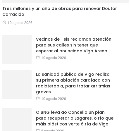
Tres millones y un año de obras para renovar Doutor
Carracido
Posted
10 agosto 2026
on
Vecinos de Teis reclaman atención
para sus calles sin tener que
esperar al anunciado Vigo Arena
Posted
10 agosto 2026
on
La sanidad pública de Vigo realiza
su primera ablación cardíaca con
radioterapia, para tratar arritmias
graves
Posted
10 agosto 2026
on
O BNG leva ao Concello un plan
para recuperar o Lagares, o río que
máis plásticos verte á ría de Vigo
Posted
8 agosto 2026