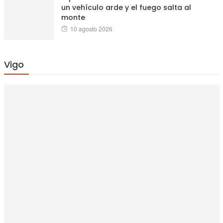
un vehículo arde y el fuego salta al
monte
Posted
10 agosto 2026
on
Vigo