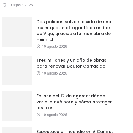
Posted
10 agosto 2026
on
Dos policías salvan la vida de una
mujer que se atragantó en un bar
de Vigo, gracias a la maniobra de
Heimlich
Posted
10 agosto 2026
on
Tres millones y un año de obras
para renovar Doutor Carracido
Posted
10 agosto 2026
on
Eclipse del 12 de agosto: dónde
verlo, a qué hora y cómo proteger
los ojos
Posted
10 agosto 2026
on
Espectacular incendio en A Cañiza: