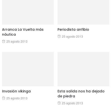
Arranca La Vuelta más
Periodista anfibio
náutica
Posted
25 agosto 2013
Posted
25 agosto 2013
on
on
Invasión vikinga
Esta salida nos ha dejado
de piedra
Posted
25 agosto 2013
Posted
25 agosto 2013
on
on