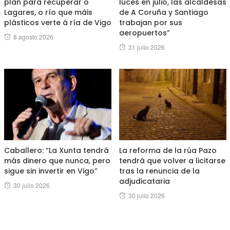
plan para recuperar o
luces en julio, las alcaldesas
Lagares, o río que máis
de A Coruña y Santiago
plásticos verte á ría de Vigo
trabajan por sus
aeropuertos”
Posted
8 agosto 2026
Posted
31 julio 2026
on
on
Caballero: “La Xunta tendrá
La reforma de la rúa Pazo
más dinero que nunca, pero
tendrá que volver a licitarse
sigue sin invertir en Vigo”
tras la renuncia de la
adjudicataria
Posted
30 julio 2026
Posted
30 julio 2026
on
on