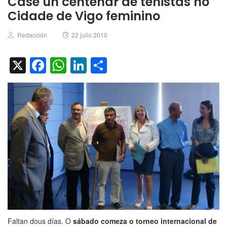
Case un centenar de tenistas no
Cidade de Vigo feminino
Author
Posted
Redacción
22 julio 2010
on
X
Facebook
WhatsApp
LinkedIn
Compartir
Faltan dous días. O
sábado comeza o torneo internacional de