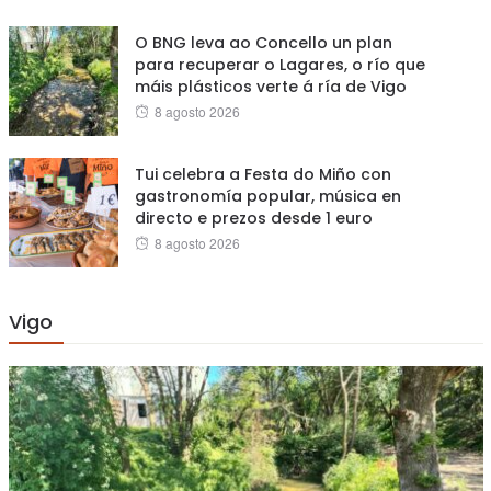
on
O BNG leva ao Concello un plan
para recuperar o Lagares, o río que
máis plásticos verte á ría de Vigo
Posted
8 agosto 2026
on
Tui celebra a Festa do Miño con
gastronomía popular, música en
directo e prezos desde 1 euro
Posted
8 agosto 2026
on
Vigo