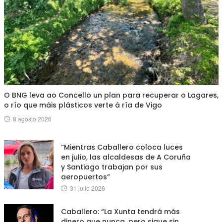
O BNG leva ao Concello un plan para recuperar o Lagares,
o río que máis plásticos verte á ría de Vigo
Posted
8 agosto 2026
on
“Mientras Caballero coloca luces
en julio, las alcaldesas de A Coruña
y Santiago trabajan por sus
aeropuertos”
Posted
31 julio 2026
on
Caballero: “La Xunta tendrá más
dinero que nunca, pero sigue sin