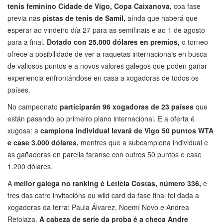
tenis feminino Cidade de Vigo, Copa Caixanova,
coa fase
previa nas
pistas de tenis de Samil,
aínda que haberá que
esperar ao vindeiro día 27 para as semifinais e ao 1 de agosto
para a final.
Dotado con 25.000 dólares en premios,
o torneo
ofrece a posibilidade de ver a raquetas internacionais en busca
de valiosos puntos e a novos valores galegos que poden gañar
experiencia enfrontándose en casa a xogadoras de todos os
países.
No campeonato
participarán 96 xogadoras de 23 países
que
están pasando ao primeiro plano internacional. E a oferta é
xugosa: a
campiona individual levará de Vigo 50 puntos WTA
e case 3.000 dólares,
mentres que a subcampiona individual e
as gañadoras en parella faranse con outros 50 puntos e case
1.200 dólares.
A
mellor galega no ranking é Leticia Costas, número 336,
e
tres das catro invitacións ou wild card da fase final foi dada a
xogadoras da terra: Paula Álvarez, Noemí Novo e Andrea
Retolaza.
A cabeza de serie da proba é a checa Andre