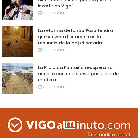
invertir en Vigo”
Posted
30 julio 2026
on
La reforma de la rúa Pazo tendrá
que volver a licitarse tras la
renuncia de la adjudicataria
Posted
30 julio 2026
on
La Praia da Fontaiña recupera su
acceso con una nueva pasarela de
madera
Posted
30 julio 2026
on