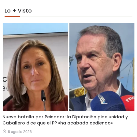
Lo + Visto
Nueva batalla por Peinador: la Diputación pide unidad y
Caballero dice que el PP «ha acabado cediendo»
Posted
8 agosto 2026