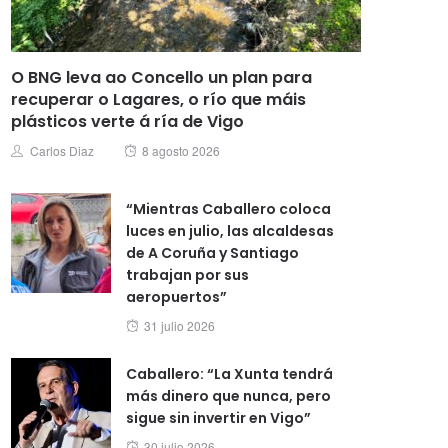
O BNG leva ao Concello un plan para
recuperar o Lagares, o río que máis
plásticos verte á ría de Vigo
Posted
Author
Carlos Diaz
8 agosto 2026
on
“Mientras Caballero coloca
luces en julio, las alcaldesas
de A Coruña y Santiago
trabajan por sus
aeropuertos”
Posted
31 julio 2026
on
Caballero: “La Xunta tendrá
más dinero que nunca, pero
sigue sin invertir en Vigo”
Posted
30 julio 2026