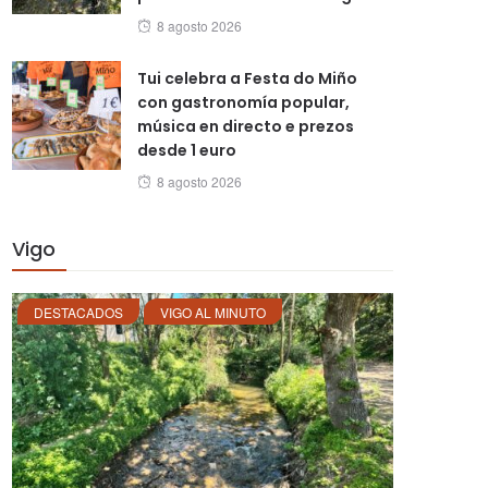
Posted
8 agosto 2026
on
Tui celebra a Festa do Miño
con gastronomía popular,
música en directo e prezos
desde 1 euro
Posted
8 agosto 2026
on
Vigo
DESTACADOS
VIGO AL MINUTO