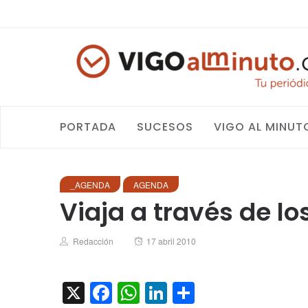
PORTADA
SUCESOS
VIGO AL MINUT
_AGENDA
AGENDA
Viaja a través de l
Author
Posted
Redacción
17 abril 2010
on
X
Facebook
WhatsApp
LinkedIn
Compartir