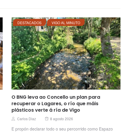
DESTACADOS
VIGO AL MINUTO
O BNG leva ao Concello un plan para
recuperar o Lagares, o río que máis
plásticos verte á ría de Vigo
Posted
Author
Carlos Diaz
8 agosto 2026
on
E propón declarar todo o seu percorrido como Espazo