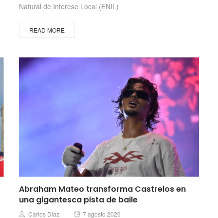
Natural de Interese Local (ENIL)
READ MORE
Abraham Mateo transforma Castrelos en
una gigantesca pista de baile
Posted
Author
Carlos Diaz
7 agosto 2026