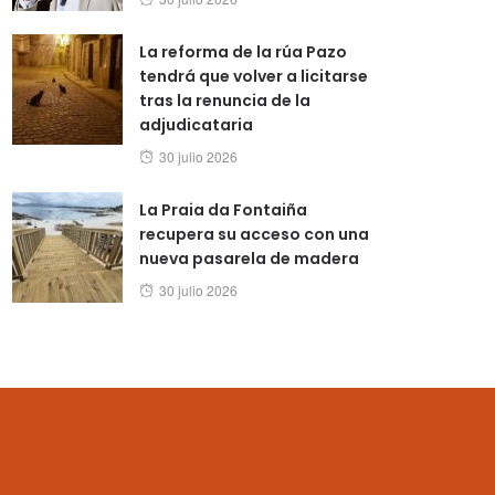
on
La reforma de la rúa Pazo
tendrá que volver a licitarse
tras la renuncia de la
adjudicataria
Posted
30 julio 2026
on
La Praia da Fontaiña
recupera su acceso con una
nueva pasarela de madera
Posted
30 julio 2026
on