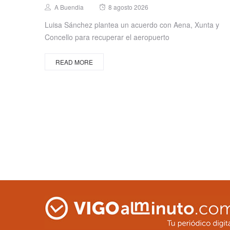
Posted
Author
A Buendia
8 agosto 2026
on
Luisa Sánchez plantea un acuerdo con Aena, Xunta y
Concello para recuperar el aeropuerto
READ MORE