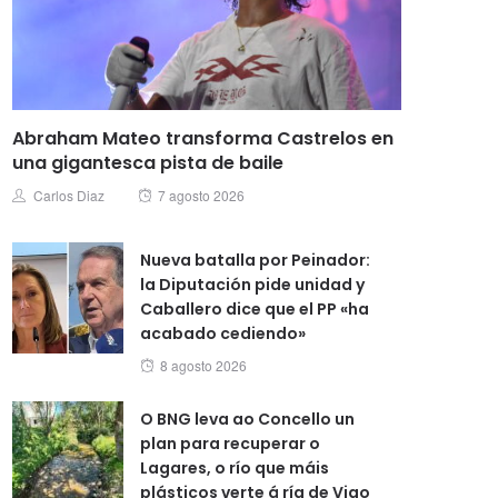
Abraham Mateo transforma Castrelos en
una gigantesca pista de baile
Posted
Author
Carlos Diaz
7 agosto 2026
on
Nueva batalla por Peinador:
la Diputación pide unidad y
Caballero dice que el PP «ha
acabado cediendo»
Posted
8 agosto 2026
on
O BNG leva ao Concello un
plan para recuperar o
Lagares, o río que máis
plásticos verte á ría de Vigo