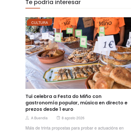
Te podría interesar
CULTURA
Tui celebra a Festa do Miño con
gastronomía popular, música en directo e
prezos desde 1 euro
Posted
Author
A Buendia
8 agosto 2026
on
Máis de trinta propostas para probar e actuacións en