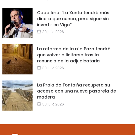
on
Caballero: “La Xunta tendrá más
dinero que nunca, pero sigue sin
invertir en Vigo”
Posted
30 julio 2026
on
La reforma de la rúa Pazo tendrá
que volver a licitarse tras la
renuncia de la adjudicataria
Posted
30 julio 2026
on
La Praia da Fontaiña recupera su
acceso con una nueva pasarela de
madera
Posted
30 julio 2026
on