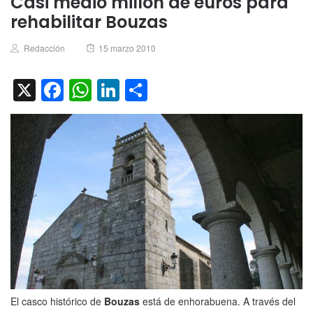
Casi medio millón de euros para
rehabilitar Bouzas
Author
Posted
Redacción
15 marzo 2010
on
X
Facebook
WhatsApp
LinkedIn
Compartir
El casco histórico de
Bouzas
está de enhorabuena. A través del