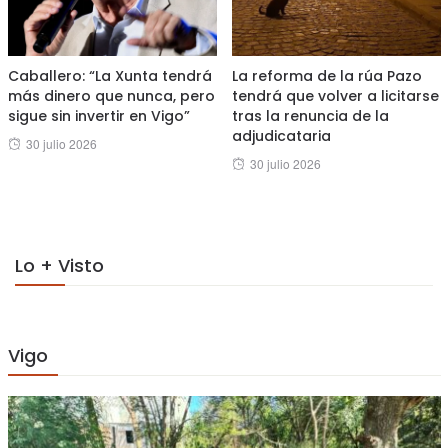
Caballero: “La Xunta tendrá
La reforma de la rúa Pazo
más dinero que nunca, pero
tendrá que volver a licitarse
sigue sin invertir en Vigo”
tras la renuncia de la
adjudicataria
Posted
30 julio 2026
Posted
30 julio 2026
on
on
Lo + Visto
Vigo