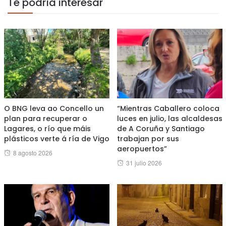
Te podría interesar
O BNG leva ao Concello un
“Mientras Caballero coloca
plan para recuperar o
luces en julio, las alcaldesas
Lagares, o río que máis
de A Coruña y Santiago
plásticos verte á ría de Vigo
trabajan por sus
aeropuertos”
Posted
8 agosto 2026
Posted
31 julio 2026
on
on