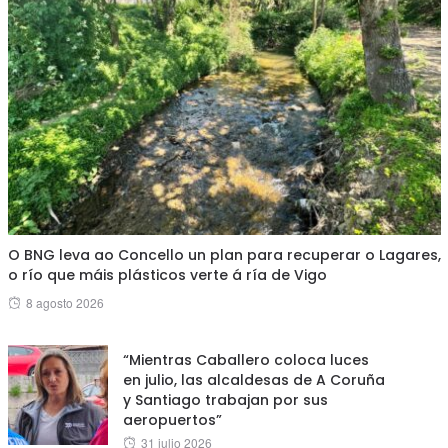
O BNG leva ao Concello un plan para recuperar o Lagares,
o río que máis plásticos verte á ría de Vigo
Posted
8 agosto 2026
on
“Mientras Caballero coloca luces
en julio, las alcaldesas de A Coruña
y Santiago trabajan por sus
aeropuertos”
Posted
31 julio 2026