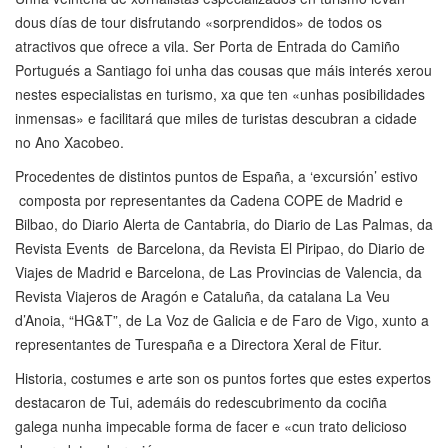
dous días de tour disfrutando «sorprendidos» de todos os
atractivos que ofrece a vila. Ser Porta de Entrada do Camiño
Portugués a Santiago foi unha das cousas que máis interés xerou
nestes especialistas en turismo, xa que ten «unhas posibilidades
inmensas» e facilitará que miles de turistas descubran a cidade
no Ano Xacobeo.
Procedentes de distintos puntos de España, a ‘excursión’ estivo
composta por representantes da Cadena COPE de Madrid e
Bilbao, do Diario Alerta de Cantabria, do Diario de Las Palmas, da
Revista Events de Barcelona, da Revista El Piripao, do Diario de
Viajes de Madrid e Barcelona, de Las Provincias de Valencia, da
Revista Viajeros de Aragón e Cataluña, da catalana La Veu
d’Anoia, “HG&T”, de La Voz de Galicia e de Faro de Vigo, xunto a
representantes de Turespaña e a Directora Xeral de Fitur.
Historia, costumes e arte son os puntos fortes que estes expertos
destacaron de Tui, ademáis do redescubrimento da cociña
galega nunha impecable forma de facer e «cun trato delicioso