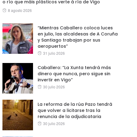
o río que máis plásticos verte á ría de Vigo
Posted
8 agosto 2026
on
“Mientras Caballero coloca luces
en julio, las alcaldesas de A Coruña
y Santiago trabajan por sus
aeropuertos”
Posted
31 julio 2026
on
Caballero: “La Xunta tendrá más
dinero que nunca, pero sigue sin
invertir en Vigo”
Posted
30 julio 2026
on
La reforma de la rúa Pazo tendrá
que volver a licitarse tras la
renuncia de la adjudicataria
Posted
30 julio 2026
on