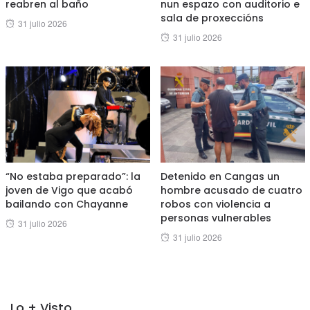
reabren al baño
nun espazo con auditorio e
sala de proxeccións
Posted
31 julio 2026
Posted
31 julio 2026
on
on
“No estaba preparado”: la
Detenido en Cangas un
joven de Vigo que acabó
hombre acusado de cuatro
bailando con Chayanne
robos con violencia a
personas vulnerables
Posted
31 julio 2026
Posted
31 julio 2026
on
on
Lo + Visto