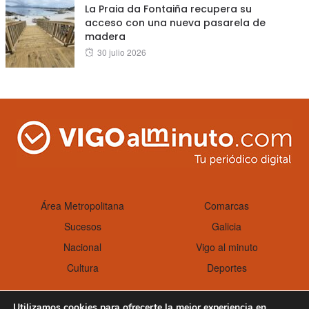
La Praia da Fontaiña recupera su
acceso con una nueva pasarela de
madera
Posted
30 julio 2026
on
Área Metropolitana
Comarcas
Sucesos
Galicia
Nacional
Vigo al minuto
Cultura
Deportes
Utilizamos cookies para ofrecerte la mejor experiencia en