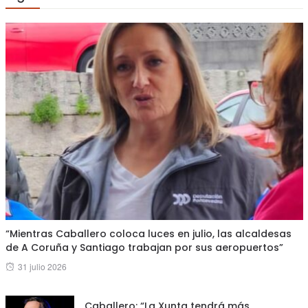
“Mientras Caballero coloca luces en julio, las alcaldesas
de A Coruña y Santiago trabajan por sus aeropuertos”
Posted
31 julio 2026
on
Caballero: “La Xunta tendrá más