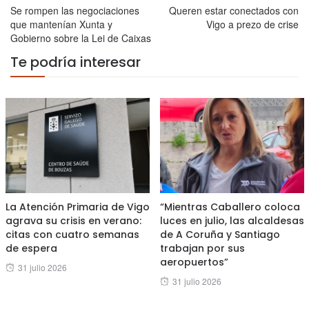
Se rompen las negociaciones
Queren estar conectados con
que mantenían Xunta y
Vigo a prezo de crise
Gobierno sobre la Lei de Caixas
Te podría interesar
La Atención Primaria de Vigo
“Mientras Caballero coloca
agrava su crisis en verano:
luces en julio, las alcaldesas
citas con cuatro semanas
de A Coruña y Santiago
de espera
trabajan por sus
aeropuertos”
Posted
31 julio 2026
Posted
31 julio 2026
on
on