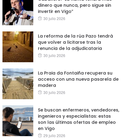
dinero que nunca, pero sigue sin
invertir en Vigo”
Posted
30 julio 2026
on
La reforma de la rúa Pazo tendrá
que volver a licitarse tras la
renuncia de la adjudicataria
Posted
30 julio 2026
on
La Praia da Fontaiña recupera su
acceso con una nueva pasarela de
madera
Posted
30 julio 2026
on
Se buscan enfermeros, vendedores,
ingenieros y especialistas: estas
son las últimas ofertas de empleo
en Vigo
Posted
29 julio 2026