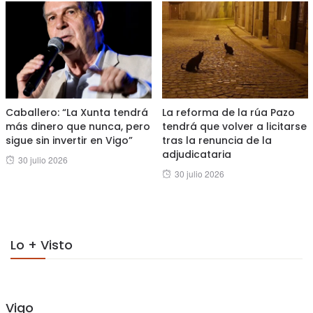
Caballero: “La Xunta tendrá
La reforma de la rúa Pazo
más dinero que nunca, pero
tendrá que volver a licitarse
sigue sin invertir en Vigo”
tras la renuncia de la
adjudicataria
Posted
30 julio 2026
Posted
30 julio 2026
on
on
Lo + Visto
Vigo