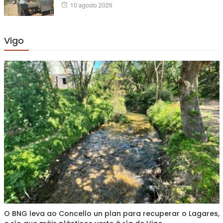
Posted
10 agosto 2026
on
Vigo
O BNG leva ao Concello un plan para recuperar o Lagares,