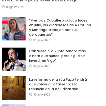
o río que máis plásticos verte á ría de Vigo
Posted
8 agosto 2026
on
“Mientras Caballero coloca luces
en julio, las alcaldesas de A Coruña
y Santiago trabajan por sus
aeropuertos”
Posted
31 julio 2026
on
Caballero: “La Xunta tendrá más
dinero que nunca, pero sigue sin
invertir en Vigo”
Posted
30 julio 2026
on
La reforma de la rúa Pazo tendrá
que volver a licitarse tras la
renuncia de la adjudicataria
Posted
30 julio 2026
on