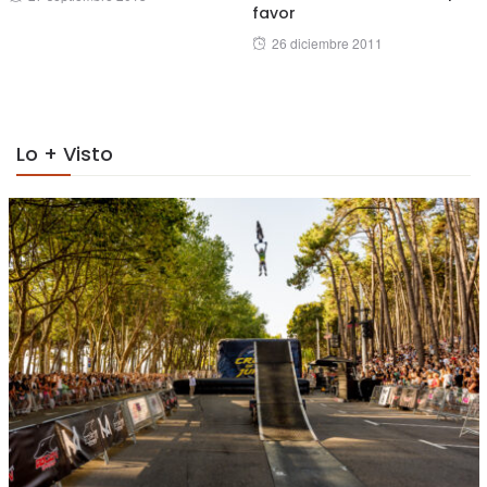
favor
on
Posted
26 diciembre 2011
on
Lo + Visto