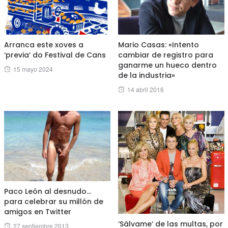
Arranca este xoves a
Mario Casas: «Intento
‘previa’ do Festival de Cans
cambiar de registro para
ganarme un hueco dentro
Posted
15 mayo 2024
de la industria»
on
Posted
14 abril 2016
on
Paco León al desnudo…
para celebrar su millón de
amigos en Twitter
‘Sálvame’ de las multas, por
Posted
27 septiembre 2013