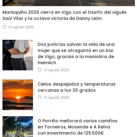
Marisquiño 2026 cierra en Vigo con el triunfo del vigués
Saúl Vilar y la octava victoria de Danny León
Posted
10 agosto 2026
on
Dos policías salvan la vida de una
mujer que se atragantó en un bar
de Vigo, gracias a la maniobra de
Heimlich
Posted
10 agosto 2026
on
Cielos despejados y temperaturas
cercanas a los 30 grados
Posted
10 agosto 2026
on
O Porriño mellorará varios camiños
en Torneiros, Mosende e A Relva
cun investimento de 125.500€