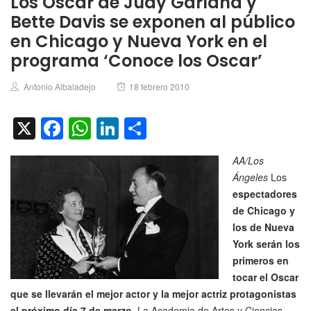
Los Oscar de Judy Garland y
Bette Davis se exponen al público
en Chicago y Nueva York en el
programa ‘Conoce los Oscar’
Author
Posted
Antonio Albaladejo
18 febrero 2010
on
X
Facebook
WhatsApp
LinkedIn
Compartir
AA/Los
Ángeles
Los
espectadores
de Chicago y
los de Nueva
York serán los
primeros en
tocar el Oscar
que se llevarán el mejor actor y la mejor actriz protagonistas
el próximo día 7 de marzo.
La Academia de Artes y Ciencias