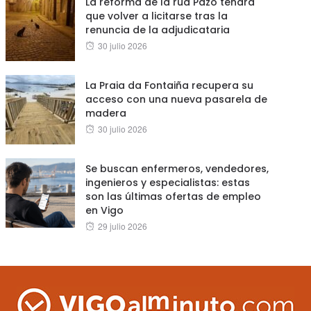
La reforma de la rúa Pazo tendrá
que volver a licitarse tras la
renuncia de la adjudicataria
Posted
30 julio 2026
on
La Praia da Fontaiña recupera su
acceso con una nueva pasarela de
madera
Posted
30 julio 2026
on
Se buscan enfermeros, vendedores,
ingenieros y especialistas: estas
son las últimas ofertas de empleo
en Vigo
Posted
29 julio 2026
on