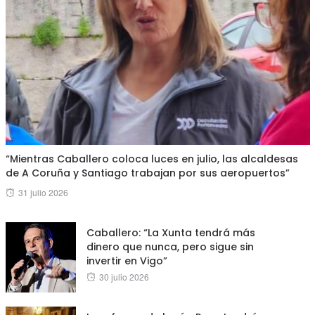
“Mientras Caballero coloca luces en julio, las alcaldesas
de A Coruña y Santiago trabajan por sus aeropuertos”
Posted
31 julio 2026
on
Caballero: “La Xunta tendrá más
dinero que nunca, pero sigue sin
invertir en Vigo”
Posted
30 julio 2026
on