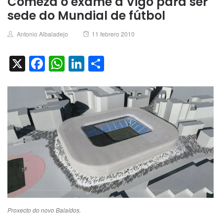
Comeza o exame a Vigo para ser
sede do Mundial de fútbol
Author
Posted
Antonio Albaladejo
11 febrero 2010
on
X
Facebook
WhatsApp
LinkedIn
Compartir
Proxecto do novo Balaídos.