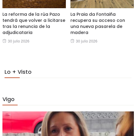
La reforma de la rúa Pazo
La Praia da Fontaiña
tendrá que volver a licitarse
recupera su acceso con
tras la renuncia de la
una nueva pasarela de
adjudicataria
madera
Posted
Posted
30 julio 2026
30 julio 2026
on
on
Lo + Visto
Vigo