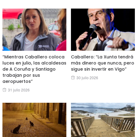
“Mientras Caballero coloca
Caballero: “La Xunta tendrá
luces en julio, las alcaldesas
más dinero que nunca, pero
de A Coruña y Santiago
sigue sin invertir en Vigo”
trabajan por sus
Posted
30 julio 2026
aeropuertos”
on
Posted
31 julio 2026
on