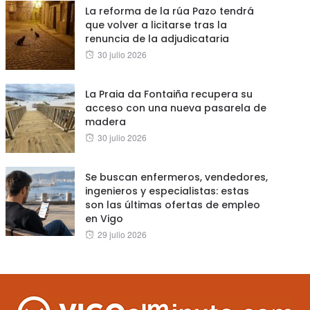
La reforma de la rúa Pazo tendrá
que volver a licitarse tras la
renuncia de la adjudicataria
Posted
30 julio 2026
on
La Praia da Fontaiña recupera su
acceso con una nueva pasarela de
madera
Posted
30 julio 2026
on
Se buscan enfermeros, vendedores,
ingenieros y especialistas: estas
son las últimas ofertas de empleo
en Vigo
Posted
29 julio 2026
on