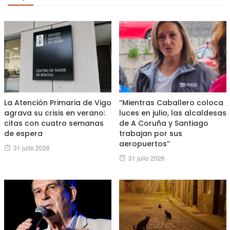
La Atención Primaria de Vigo
“Mientras Caballero coloca
agrava su crisis en verano:
luces en julio, las alcaldesas
citas con cuatro semanas
de A Coruña y Santiago
de espera
trabajan por sus
aeropuertos”
Posted
31 julio 2026
Posted
31 julio 2026
on
on