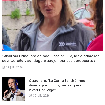
“Mientras Caballero coloca luces en julio, las alcaldesas
de A Coruña y Santiago trabajan por sus aeropuertos”
Posted
31 julio 2026
on
Caballero: “La Xunta tendrá más
dinero que nunca, pero sigue sin
invertir en Vigo”
Posted
30 julio 2026
on