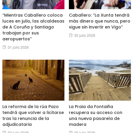
“Mientras Caballero coloca
Caballero: “La Xunta tendrá
luces en julio, las alcaldesas
más dinero que nunca, pero
de A Coruña y Santiago
sigue sin invertir en Vigo”
trabajan por sus
Posted
30 julio 2026
aeropuertos”
on
Posted
31 julio 2026
on
La reforma de la rúa Pazo
La Praia da Fontaiña
tendrá que volver a licitarse
recupera su acceso con
tras la renuncia de la
una nueva pasarela de
adjudicataria
madera
Posted
Posted
30 julio 2026
30 julio 2026