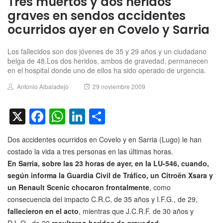
Tres muertos y dos heridos
graves en sendos accidentes
ocurridos ayer en Covelo y Sarria
Los fallecidos son dos jóvenes de 35 y 29 años y un ciudadano
belga de 48.Los dos heridos, ambos de gravedad, permanecen
en el hospital donde uno de ellos ha sido operado de urgencia.
Author
Posted
Antonio Albaladejo
29 noviembre 2009
on
X
Facebook
WhatsApp
LinkedIn
Compartir
Dos accidentes ocurridos en Covelo y en Sarria (Lugo) le han
costado la vida a tres personas en las últimas horas.
En Sarria, sobre las 23 horas de ayer, en la LU-546, cuando,
según informa la Guardia Civil de Tráfico, un Citroën Xsara y
un Renault Scenic chocaron frontalmente
, como
consecuencia del impacto C.R.C, de 35 años y I.F.G., de 29,
fallecieron en el acto
, mientras que J.C.R.F. de 30 años y