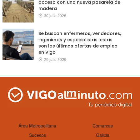
acceso con una nueva pasarela de
madera
Posted
30 julio 2026
on
Se buscan enfermeros, vendedores,
ingenieros y especialistas: estas
son las últimas ofertas de empleo
en Vigo
Posted
29 julio 2026
on
Área Metropolitana
Comarcas
Sucesos
Galicia