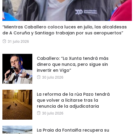
“Mientras Caballero coloca luces en julio, las alcaldesas
de A Coruña y Santiago trabajan por sus aeropuertos”
Posted
31 julio 2026
on
Caballero: “La Xunta tendrá más
dinero que nunca, pero sigue sin
invertir en Vigo”
Posted
30 julio 2026
on
La reforma de la rúa Pazo tendrá
que volver a licitarse tras la
renuncia de la adjudicataria
Posted
30 julio 2026
on
La Praia da Fontaiña recupera su