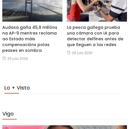
Audasa gaña 45,9 millóns
La pesca gallega prueba
na AP-9 mentres reclama
una cámara con IA para
ao Estado máis
detectar delfines antes de
compensacións polas
que lleguen a las redes
peaxes en sombra
Posted
28 julio 2026
Posted
29 julio 2026
on
on
Lo + Visto
Vigo