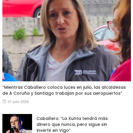
“Mientras Caballero coloca luces en julio, las alcaldesas
de A Coruña y Santiago trabajan por sus aeropuertos”
Posted
31 julio 2026
on
Caballero: “La Xunta tendrá más
dinero que nunca, pero sigue sin
invertir en Vigo”