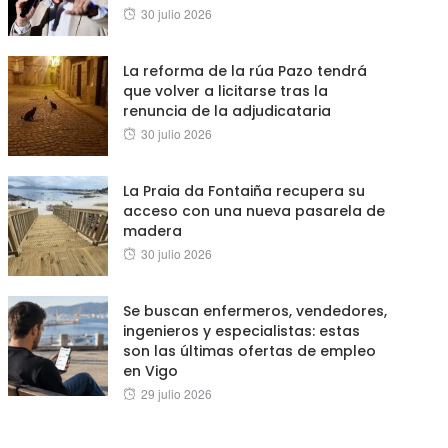
Posted
30 julio 2026
on
La reforma de la rúa Pazo tendrá
que volver a licitarse tras la
renuncia de la adjudicataria
Posted
30 julio 2026
on
La Praia da Fontaiña recupera su
acceso con una nueva pasarela de
madera
Posted
30 julio 2026
on
Se buscan enfermeros, vendedores,
ingenieros y especialistas: estas
son las últimas ofertas de empleo
en Vigo
Posted
29 julio 2026
on