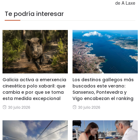
de A Laxe
Te podría interesar
Galicia activa a emerxencia
Los destinos gallegos más
cinexética polo xabaril: que
buscados este verano:
cambia e por que se toma
Sanxenxo, Pontevedra y
esta medida excepcional
Vigo encabezan el ranking
Posted
Posted
30 julio 2026
30 julio 2026
on
on