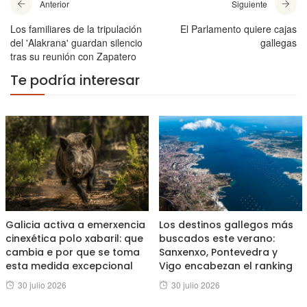
Anterior
Siguiente
Los familiares de la tripulación
El Parlamento quiere cajas
del 'Alakrana' guardan silencio
gallegas
tras su reunión con Zapatero
Te podría interesar
Galicia activa a emerxencia
Los destinos gallegos más
cinexética polo xabaril: que
buscados este verano:
cambia e por que se toma
Sanxenxo, Pontevedra y
esta medida excepcional
Vigo encabezan el ranking
Posted
Posted
30 julio 2026
30 julio 2026
on
on