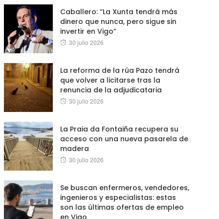
Caballero: “La Xunta tendrá más
dinero que nunca, pero sigue sin
invertir en Vigo”
Posted
30 julio 2026
on
La reforma de la rúa Pazo tendrá
que volver a licitarse tras la
renuncia de la adjudicataria
Posted
30 julio 2026
on
La Praia da Fontaiña recupera su
acceso con una nueva pasarela de
madera
Posted
30 julio 2026
on
Se buscan enfermeros, vendedores,
ingenieros y especialistas: estas
son las últimas ofertas de empleo
en Vigo