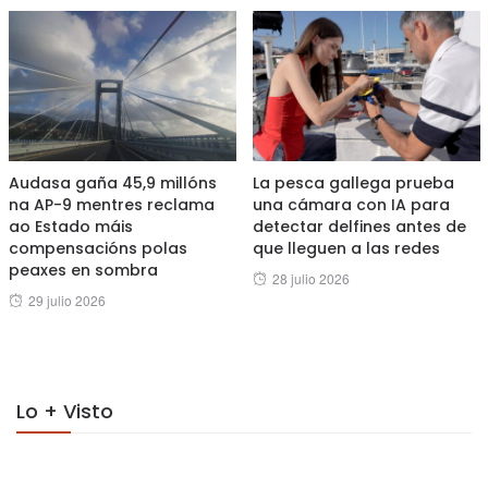
Audasa gaña 45,9 millóns
La pesca gallega prueba
na AP-9 mentres reclama
una cámara con IA para
ao Estado máis
detectar delfines antes de
compensacións polas
que lleguen a las redes
peaxes en sombra
Posted
28 julio 2026
Posted
29 julio 2026
on
on
Lo + Visto