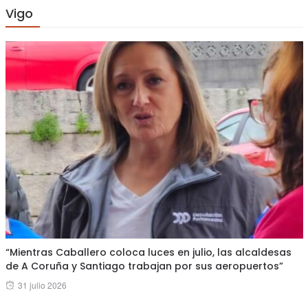
Vigo
“Mientras Caballero coloca luces en julio, las alcaldesas
de A Coruña y Santiago trabajan por sus aeropuertos”
Posted
31 julio 2026
on