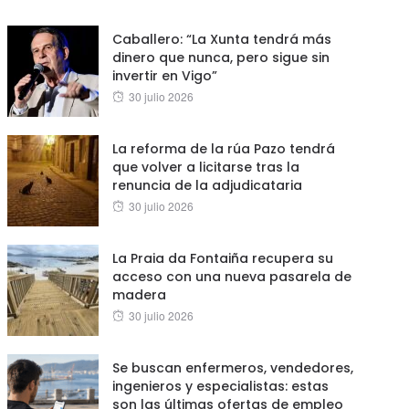
on
Caballero: “La Xunta tendrá más
dinero que nunca, pero sigue sin
invertir en Vigo”
Posted
30 julio 2026
on
La reforma de la rúa Pazo tendrá
que volver a licitarse tras la
renuncia de la adjudicataria
Posted
30 julio 2026
on
La Praia da Fontaiña recupera su
acceso con una nueva pasarela de
madera
Posted
30 julio 2026
on
Se buscan enfermeros, vendedores,
ingenieros y especialistas: estas
son las últimas ofertas de empleo