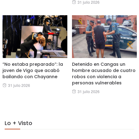
Posted
31 julio 2026
on
on
“No estaba preparado”: la
Detenido en Cangas un
joven de Vigo que acabó
hombre acusado de cuatro
bailando con Chayanne
robos con violencia a
personas vulnerables
Posted
31 julio 2026
Posted
31 julio 2026
on
on
Lo + Visto