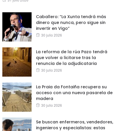
on
Caballero: “La Xunta tendrá más
dinero que nunca, pero sigue sin
invertir en Vigo”
Posted
30 julio 2026
on
La reforma de la rúa Pazo tendrá
que volver a licitarse tras la
renuncia de la adjudicataria
Posted
30 julio 2026
on
La Praia da Fontaiña recupera su
acceso con una nueva pasarela de
madera
Posted
30 julio 2026
on
Se buscan enfermeros, vendedores,
ingenieros y especialistas: estas