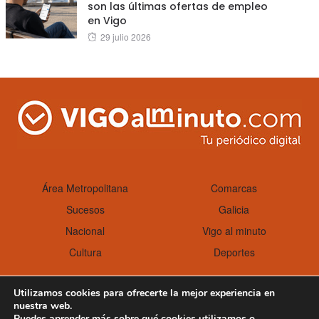
son las últimas ofertas de empleo
en Vigo
Posted
29 julio 2026
on
Área Metropolitana
Comarcas
Sucesos
Galicia
Nacional
Vigo al minuto
Cultura
Deportes
Utilizamos cookies para ofrecerte la mejor experiencia en
nuestra web.
Aviso Legal
Política de cookies
Puedes aprender más sobre qué cookies utilizamos o