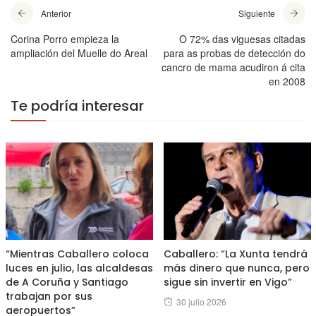
Anterior
Siguiente
Corina Porro empieza la
O 72% das viguesas citadas
ampliación del Muelle do Areal
para as probas de detección do
cancro de mama acudiron á cita
en 2008
Te podría interesar
“Mientras Caballero coloca
Caballero: “La Xunta tendrá
luces en julio, las alcaldesas
más dinero que nunca, pero
de A Coruña y Santiago
sigue sin invertir en Vigo”
trabajan por sus
Posted
30 julio 2026
aeropuertos”