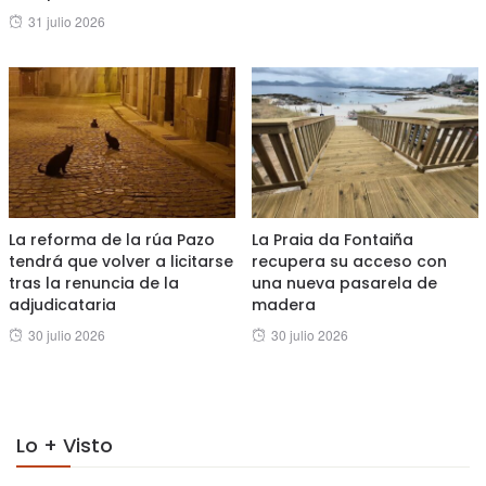
on
Posted
31 julio 2026
on
La reforma de la rúa Pazo
La Praia da Fontaiña
tendrá que volver a licitarse
recupera su acceso con
tras la renuncia de la
una nueva pasarela de
adjudicataria
madera
Posted
Posted
30 julio 2026
30 julio 2026
on
on
Lo + Visto