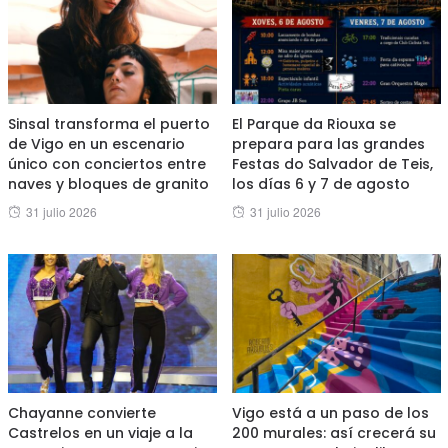
Sinsal transforma el puerto
El Parque da Riouxa se
de Vigo en un escenario
prepara para las grandes
único con conciertos entre
Festas do Salvador de Teis,
naves y bloques de granito
los días 6 y 7 de agosto
Posted
Posted
31 julio 2026
31 julio 2026
on
on
Chayanne convierte
Vigo está a un paso de los
Castrelos en un viaje a la
200 murales: así crecerá su