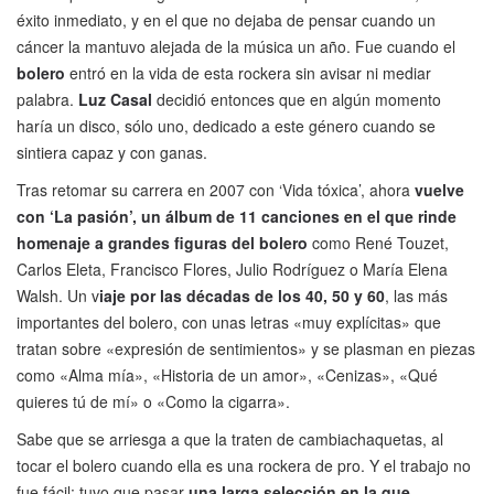
éxito inmediato, y en el que no dejaba de pensar cuando un
cáncer la mantuvo alejada de la música un año. Fue cuando el
bolero
entró en la vida de esta rockera sin avisar ni mediar
palabra.
Luz Casal
decidió entonces que en algún momento
haría un disco, sólo uno, dedicado a este género cuando se
sintiera capaz y con ganas.
Tras retomar su carrera en 2007 con ‘Vida tóxica’, ahora
vuelve
con ‘La pasión’, un álbum de 11 canciones en el que rinde
homenaje a grandes figuras del bolero
como René Touzet,
Carlos Eleta, Francisco Flores, Julio Rodríguez o María Elena
Walsh. Un v
iaje por las décadas de los 40, 50 y 60
, las más
importantes del bolero, con unas letras «muy explícitas» que
tratan sobre «expresión de sentimientos» y se plasman en piezas
como «Alma mía», «Historia de un amor», «Cenizas», «Qué
quieres tú de mí» o «Como la cigarra».
Sabe que se arriesga a que la traten de cambiachaquetas, al
tocar el bolero cuando ella es una rockera de pro. Y el trabajo no
fue fácil: tuvo que pasar
una larga selección en la que