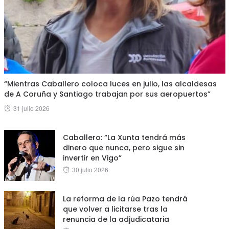
“Mientras Caballero coloca luces en julio, las alcaldesas
de A Coruña y Santiago trabajan por sus aeropuertos”
Posted
31 julio 2026
on
Caballero: “La Xunta tendrá más
dinero que nunca, pero sigue sin
invertir en Vigo”
Posted
30 julio 2026
on
La reforma de la rúa Pazo tendrá
que volver a licitarse tras la
renuncia de la adjudicataria