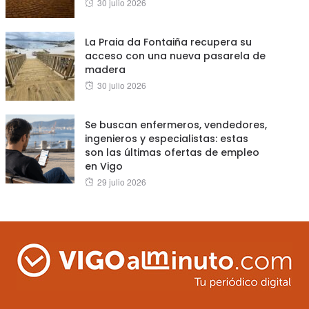
Posted
30 julio 2026
on
La Praia da Fontaiña recupera su
acceso con una nueva pasarela de
madera
Posted
30 julio 2026
on
Se buscan enfermeros, vendedores,
ingenieros y especialistas: estas
son las últimas ofertas de empleo
en Vigo
Posted
29 julio 2026
on