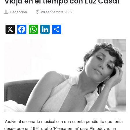
Viaja en el tiempo con Luz Casal
Author
Posted
Redacción
28 septiembre 2009
on
X
Facebook
WhatsApp
LinkedIn
Compartir
Vuelve al escenario musical con una cuenta pendiente que tenía
desde que en 1991 grabó ‘Piensa en mí’ para Almodóvar, un