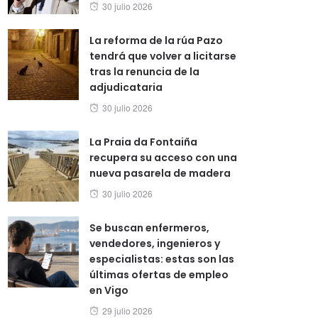
Posted
30 julio 2026
on
La reforma de la rúa Pazo
tendrá que volver a licitarse
tras la renuncia de la
adjudicataria
Posted
30 julio 2026
on
La Praia da Fontaiña
recupera su acceso con una
nueva pasarela de madera
Posted
30 julio 2026
on
Se buscan enfermeros,
vendedores, ingenieros y
especialistas: estas son las
últimas ofertas de empleo
en Vigo
Posted
29 julio 2026