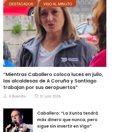
DESTACADOS
VIGO AL MINUTO
“Mientras Caballero coloca luces en julio,
las alcaldesas de A Coruña y Santiago
trabajan por sus aeropuertos”
Posted
Author
A Buendia
31 julio 2026
on
Caballero: “La Xunta tendrá
más dinero que nunca, pero
sigue sin invertir en Vigo”