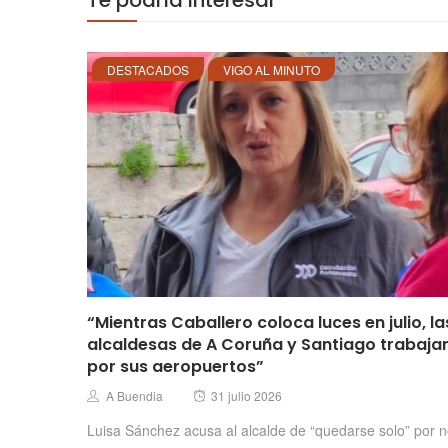
Te podría interesar
DESTACADOS
VIGO AL MINUTO
“Mientras Caballero coloca luces en julio, la
alcaldesas de A Coruña y Santiago trabaja
por sus aeropuertos”
Posted
Author
A Buendia
31 julio 2026
on
Luisa Sánchez acusa al alcalde de “quedarse solo” por 