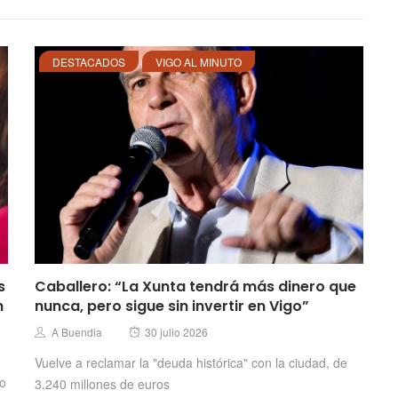
DESTACADOS
VIGO AL MINUTO
s
Caballero: “La Xunta tendrá más dinero que
n
nunca, pero sigue sin invertir en Vigo”
Posted
Author
A Buendia
30 julio 2026
on
Vuelve a reclamar la "deuda histórica" con la ciudad, de
no
3.240 millones de euros