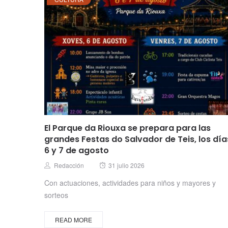
El Parque da Riouxa se prepara para las
grandes Festas do Salvador de Teis, los día
6 y 7 de agosto
Posted
Author
Redacción
31 julio 2026
on
Con actuaciones, actividades para niños y mayores y
sorteos
READ MORE