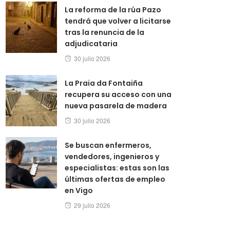
La reforma de la rúa Pazo
tendrá que volver a licitarse
tras la renuncia de la
adjudicataria
Posted
30 julio 2026
on
La Praia da Fontaiña
recupera su acceso con una
nueva pasarela de madera
Posted
30 julio 2026
on
Se buscan enfermeros,
vendedores, ingenieros y
especialistas: estas son las
últimas ofertas de empleo
en Vigo
Posted
29 julio 2026
on