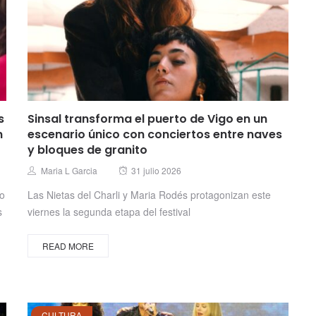
s
Sinsal transforma el puerto de Vigo en un
n
escenario único con conciertos entre naves
y bloques de granito
Posted
Author
Maria L Garcia
31 julio 2026
on
no
Las Nietas del Charli y Maria Rodés protagonizan este
s
viernes la segunda etapa del festival
READ MORE
CULTURA