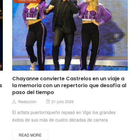
Chayanne convierte Castrelos en un viaje a
s
la memoria con un repertorio que desafía al
paso del tiempo
Posted
Author
Redacción
31 julio 2026
on
El artista puertorriqueño repasó en Vigo los grandes
éxitos de sus más de cuatro décadas de carrera
READ MORE