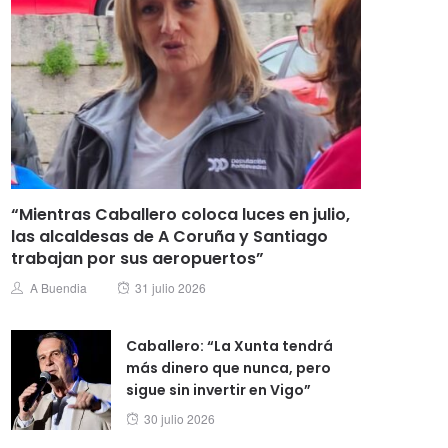
“Mientras Caballero coloca luces en julio,
las alcaldesas de A Coruña y Santiago
trabajan por sus aeropuertos”
Posted
Author
A Buendia
31 julio 2026
on
Caballero: “La Xunta tendrá
más dinero que nunca, pero
sigue sin invertir en Vigo”
Posted
30 julio 2026
on