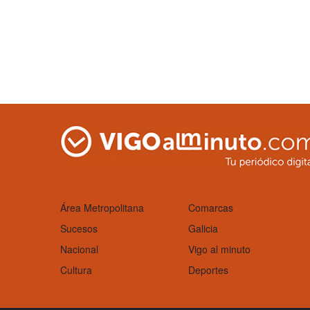
Área Metropolitana
Comarcas
Sucesos
Galicia
Nacional
Vigo al minuto
Cultura
Deportes