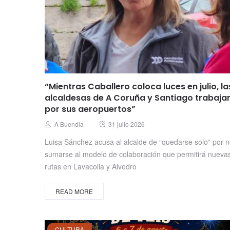
“Mientras Caballero coloca luces en julio, la
alcaldesas de A Coruña y Santiago trabaja
por sus aeropuertos”
Posted
Author
A Buendia
31 julio 2026
on
Luisa Sánchez acusa al alcalde de “quedarse solo” por 
sumarse al modelo de colaboración que permitirá nueva
rutas en Lavacolla y Alvedro
READ MORE
CULTURA