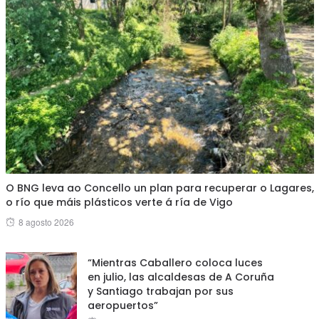
O BNG leva ao Concello un plan para recuperar o Lagares,
o río que máis plásticos verte á ría de Vigo
Posted
8 agosto 2026
on
“Mientras Caballero coloca luces
en julio, las alcaldesas de A Coruña
y Santiago trabajan por sus
aeropuertos”