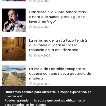
Posted
31 julio 2026
on
Caballero: “La Xunta tendrá más
dinero que nunca, pero sigue sin
invertir en Vigo”
Posted
30 julio 2026
on
La reforma de la rúa Pazo tendrá
que volver a licitarse tras la
renuncia de la adjudicataria
Posted
30 julio 2026
on
La Praia da Fontaiña recupera su
acceso con una nueva pasarela de
madera
Posted
30 julio 2026
on
Utilizamos cookies para ofrecerte la mejor experiencia en
nuestra web.
Puedes aprender más sobre qué cookies utilizamos o
desactivarlas en los
ajustes
.