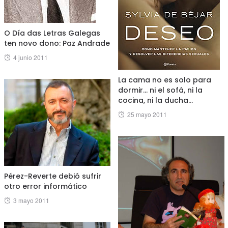
O Día das Letras Galegas
ten novo dono: Paz Andrade
Posted
4 junio 2011
on
La cama no es solo para
dormir… ni el sofá, ni la
cocina, ni la ducha…
Posted
25 mayo 2011
on
Pérez-Reverte debió sufrir
otro error informático
Posted
3 mayo 2011
on