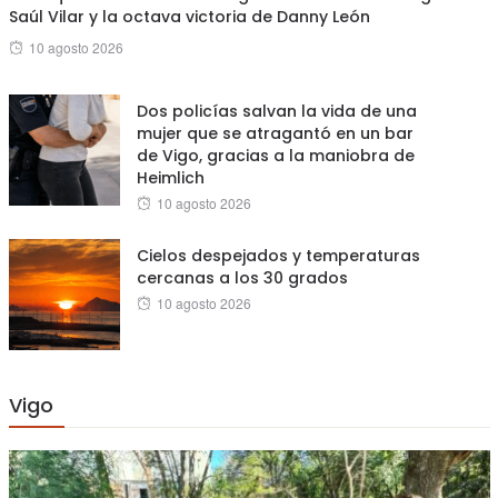
Saúl Vilar y la octava victoria de Danny León
Posted
10 agosto 2026
on
Dos policías salvan la vida de una
mujer que se atragantó en un bar
de Vigo, gracias a la maniobra de
Heimlich
Posted
10 agosto 2026
on
Cielos despejados y temperaturas
cercanas a los 30 grados
Posted
10 agosto 2026
on
Vigo