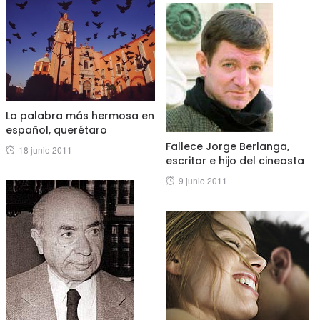
La palabra más hermosa en
español, querétaro
Fallece Jorge Berlanga,
Posted
18 junio 2011
escritor e hijo del cineasta
on
Posted
9 junio 2011
on