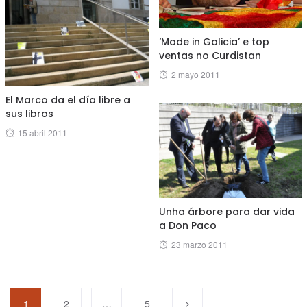
‘Made in Galicia’ e top
ventas no Curdistan
Posted
2 mayo 2011
on
El Marco da el día libre a
sus libros
Posted
15 abril 2011
on
Unha árbore para dar vida
a Don Paco
Posted
23 marzo 2011
on
1
2
…
5