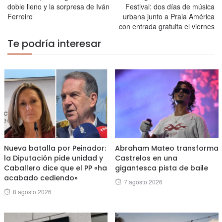
doble lleno y la sorpresa de Iván
Festival: dos días de música
Ferreiro
urbana junto a Praia América
con entrada gratuita el viernes
Te podría interesar
Nueva batalla por Peinador:
Abraham Mateo transforma
la Diputación pide unidad y
Castrelos en una
Caballero dice que el PP «ha
gigantesca pista de baile
acabado cediendo»
Posted
7 agosto 2026
Posted
8 agosto 2026
on
on