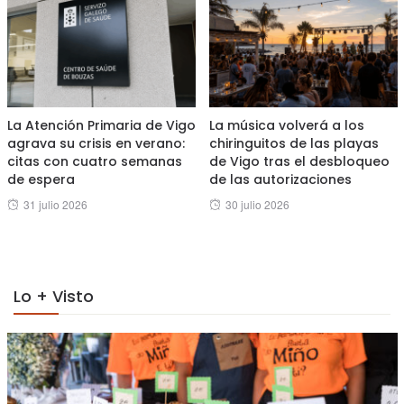
La Atención Primaria de Vigo
La música volverá a los
agrava su crisis en verano:
chiringuitos de las playas
citas con cuatro semanas
de Vigo tras el desbloqueo
de espera
de las autorizaciones
Posted
Posted
31 julio 2026
30 julio 2026
on
on
Lo + Visto