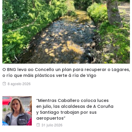
O BNG leva ao Concello un plan para recuperar o Lagares,
o río que máis plásticos verte á ría de Vigo
Posted
8 agosto 2026
on
“Mientras Caballero coloca luces
en julio, las alcaldesas de A Coruña
y Santiago trabajan por sus
aeropuertos”
Posted
31 julio 2026
on