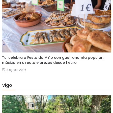
Tui celebra a Festa do Miño con gastronomía popular,
música en directo e prezos desde 1 euro
Posted
8 agosto 2026
on
Vigo