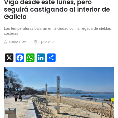
Vigo desde este lunes, pero
seguirá castigando al interior de
Galicia
Las temperaturas bajarán en la ciudad con la llegada de nieblas
costeras
Author
Posted
Carlos Diaz
5 julio 2026
on
X
Facebook
WhatsApp
LinkedIn
Compartir