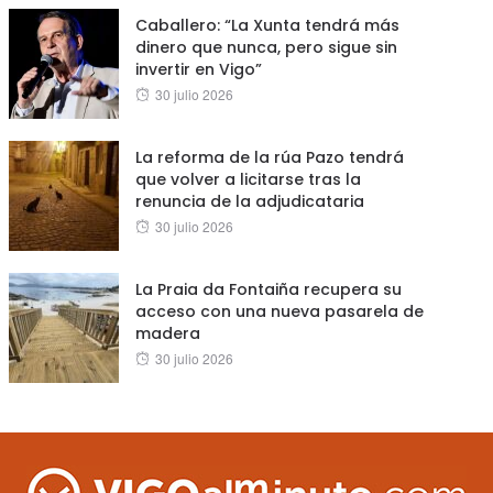
Caballero: “La Xunta tendrá más
dinero que nunca, pero sigue sin
invertir en Vigo”
Posted
30 julio 2026
on
La reforma de la rúa Pazo tendrá
que volver a licitarse tras la
renuncia de la adjudicataria
Posted
30 julio 2026
on
La Praia da Fontaiña recupera su
acceso con una nueva pasarela de
madera
Posted
30 julio 2026
on